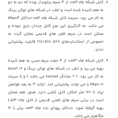
کابل شبکه cat2 utp: از 4 سیم برخوردار بوده که دو به دو
به هم تابیده شده است و اغلب در شبکه های توکن رینگ
به کار می رود. سرعت کابل شبکه cat2 utp حداکثر Mbps4
می باشد. به کارگیری این نوع کابل چندان رایج نبوده و
ممکن است در سیم تلفن های قدیمی نمایان گردد به
خصوص از استانداردهای TIA/EIA 568 قابلیت پشتیبانی
ندارد.
کابل شبکه cat3 utp: از 4 جفت سیم مسی به هم تابیده
بهره می برد و اغلب در شبکه های توکن رینگ و 10 baseT
به کار می رود. { T نشانگر twisted می باشد } و تا سرعت
10 Mbps را می تواند پشتیبانی کند. ازکت 3 به بعد فواصل
زیاد تا 100 متر امکان کابل کشی دارد. هنوز هم ممکن
است در برخی سیم های تلفنی قدیمی از کابل Cat3 Utp
بهره گرفته شود. حداکثر پهنای باند cat3 utp برابر با 16
مگاهرتز می باشد.