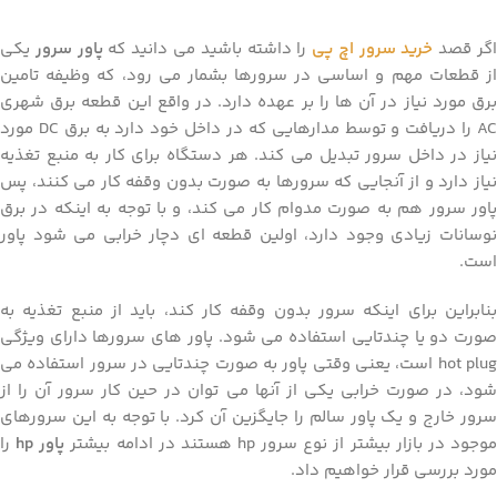
افزودن به سبد خرید
افزودن به سبد خرید
گر قصد
خرید سرور اچ پی
را داشته باشید می دانید که
پاور سرور
یکی
از قطعات مهم و اساسی در سرورها بشمار می رود، که وظیفه تامین
برق مورد نیاز در آن ها را بر عهده دارد. در واقع این قطعه برق شهری
AC را دریافت و توسط مدارهایی که در داخل خود دارد به برق DC مورد
نیاز در داخل سرور تبدیل می کند. هر دستگاه برای کار به منبع تغذیه
نیاز دارد و از آنجایی که سرورها به صورت بدون وقفه کار می کنند، پس
پاور سرور هم به صورت مدوام کار می کند، و با توجه به اینکه در برق
نوسانات زیادی وجود دارد، اولین قطعه ای دچار خرابی می شود پاور
است.
بنابراین برای اینکه سرور بدون وقفه کار کند، باید از منبع تغذیه به
صورت دو یا چندتایی استفاده می شود. پاور های سرورها دارای ویژگی
hot plug است، یعنی وقتی پاور به صورت چندتایی در سرور استفاده می
شود، در صورت خرابی یکی از آنها می توان در حین کار سرور آن را از
سرور خارج و یک پاور سالم را جایگزین آن کرد. با توجه به این سرورهای
وجود در بازار بیشتر از نوع سرور hp هستند در ادامه بیشتر
پاور hp
را
مورد بررسی قرار خواهیم داد.