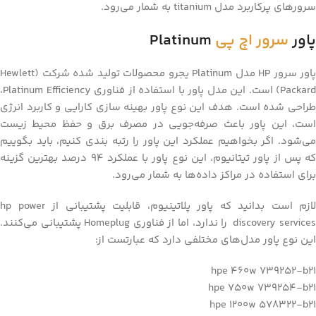
سرورهای پرکاربرد مدل titanium به شمار می‌رود.
پاور
سرور اچ پی
Platinum
پاور سرور HP مدل Platinum یجرو محصولات تولید شده شرکت (Hewlett
Packard) است. این مدل پاور با استفاده از فناوری Platinum Efficiency،
طراحی شده است. هدف این نوع پاور بهینه‌ سازی کارایی و کاربرد انرژی
است، این پاور باعث صرفه‌جویی در مصرف برق و حفظ محیط زیست
می‌شود. اگر بخواهیم عملکرد این پاور را رتبه بندی کنیم، باید بگوییم
که پس از پاور تیتانیوم، این نوع پاور با عملکرد 94 درصد بهترین گزینه
برای استفاده در مراکز داده‌ها به شمار می‌رود.
لازم است بدانید که پاور پلاتینیوم، قابلیت پشتیبانی از hp power
discovery services را ندارد، اما از فناوری Homeplug پشتیبانی می‌کنند.
این نوع پاور مدل‌های مختلفی دارد که عبارتست از:
hpe 460w 739252-b21
hpe 750w 739254-b21
hpe 1200w 578322-b21