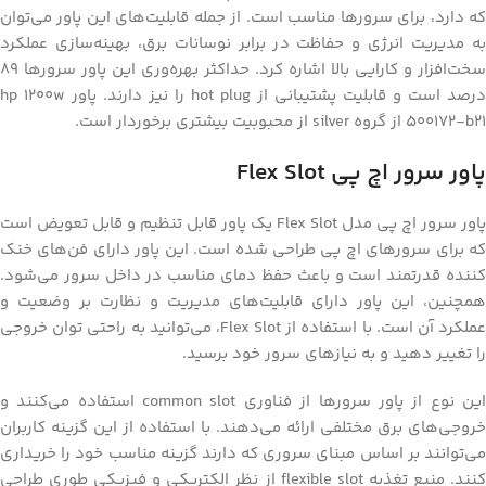
که دارد، برای سرورها مناسب است. از جمله قابلیت‌های این پاور می‌توان
به مدیریت انرژی و حفاظت در برابر نوسانات برق، بهینه‌سازی عملکرد
سخت‌افزار و کارایی بالا اشاره کرد. حداکثر بهره‌وری این پاور سرورها 89
درصد است و قابلیت پشتیبانی از hot plug را نیز دارند. پاور hp 1200w
500172-b21 از گروه silver از محبوبیت بیشتری برخوردار است.
پاور سرور اچ پی Flex Slot
پاور سرور اچ پی مدل Flex Slot یک پاور قابل تنظیم و قابل تعویض است
که برای سرورهای اچ پی طراحی شده است. این پاور دارای فن‌های خنک
کننده قدرتمند است و باعث حفظ دمای مناسب در داخل سرور می‌شود.
همچنین، این پاور دارای قابلیت‌های مدیریت و نظارت بر وضعیت و
عملکرد آن است. با استفاده از Flex Slot، می‌توانید به راحتی توان خروجی
را تغییر دهید و به نیازهای سرور خود برسید.
این نوع از پاور سرورها از فناوری common slot استفاده می‌کنند و
خروجی‌های برق مختلفی ارائه می‌دهند. با استفاده از این گزینه کاربران
می‌توانند بر اساس مبنای سروری که دارند گزینه مناسب خود را خریداری
کنند. منبع تغذیه flexible slot از نظر الکتریکی و فیزیکی طوری طراحی