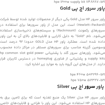
hpe 1200w supply kit 748287-b21
پاور سرور اچ پی Gold
پاور سرور HP مدل Gold یکی دیگر از محصولات تولید شده توسط شرکت
(Hewlett-Packard) است. این مدل از پاور سرورها برای استفاده در
سرورهای رکمونت (Rackmount) و سیستم‌های ذخیره‌سازی استفاده
می‌شود. نام “Gold” به دلیل کارایی و قابلیت‌های بالای آن به این پاور
داده شده است. عملکرد پاور HP مدل GOLD حدودا 92 درصد است
وسومین گزینه مناسب برای سرورهای مستقر در مراکز داده محسوب
می‌شود. پاورهای سرور گلد با پشتیبانی hp common slot gold power
supply kits ‌و پشتیبانی از فناوری homeplug در دسترس کاربران قرار
دارند. از مدل‌های این گروه باید به موارد زیر اشاره کرد:
hpe 460w 503296-b21
hpe 750w 512327-b21
پاور
سرور
اچ پی Silver
پاور سرور HP مدل Silver یک منبع تغذیه است که برای تامین برق به
سرورهای HP استفاده می‌شود. این پاور با طراحی و قابلیت‌های خاصی