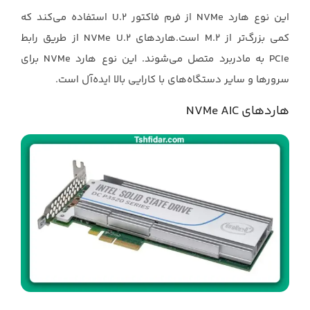
این نوع هارد ‏NVMe‏ از فرم فاکتور ‏U.2‎‏ استفاده می‌کند که
کمی بزرگ‌تر از ‏M.2‎‏ است.هاردهای ‏NVMe ‎U.2‎‏ از طریق رابط
‏PCIe‏ به مادربرد متصل می‌شوند. این نوع هارد ‏NVMe‏ برای
سرورها و سایر دستگاه‌های ‏با کارایی بالا ایده‌آل است.‏
هاردهای ‏NVMe AIC