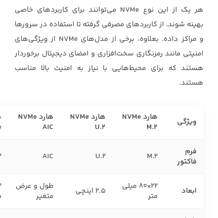
هر یک از این نوع ‏NVMe‏ می‌توانند برای کاربردهای خاصی
بهینه شوند، از کاربردهای مصرفی گرفته تا ‏استفاده در سرورها
و مراکز داده. بعلاوه، برخی از مدل‌های ‏NVMe‏ از ویژگی‌های
امنیتی مانند رمزنگاری ‏سخت‌افزاری و امضای دیجیتال برخوردار
هستند که برای محیط‌هایی با نیاز به امنیت بالا مناسب
هستند.‏
هارد
NVMe
هارد
NVMe
هارد
NVMe
ه
ویژگی
e
AIC
U.2
M.2
فرم
2
AIC
U.2
M.2
فاکتور
22×80 میلی
طول و عرض
ابعاد
2.5 اینچی
متر
متغیر
م