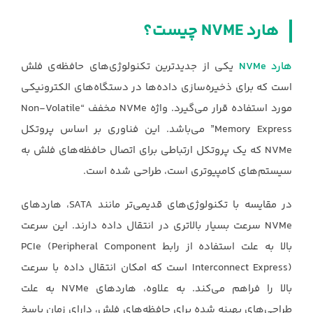
هارد ‏NVME‏ چیست؟
هارد ‏NVMe‏
یکی از جدیدترین تکنولوژی‌های حافظه‌ی فلش
است که برای ذخیره‌سازی داده‌ها در ‏دستگاه‌های الکترونیکی
مورد استفاده قرار می‌گیرد. واژه ‏NVMe‏ مخفف “‏Non-Volatile
Memory ‎Express‏” می‌باشد. این فناوری بر اساس پروتکل
‏NVMe‏ که یک پروتکل ارتباطی برای اتصال حافظه‌های ‏فلش به
سیستم‌های کامپیوتری است، طراحی شده است.‏
در مقایسه با تکنولوژی‌های قدیمی‌تر مانند ‏SATA، هاردهای
‏NVMe‏ سرعت بسیار بالاتری در انتقال داده ‏دارند. این سرعت
بالا به علت استفاده از رابط ‏PCIe (Peripheral Component
Interconnect Express)‎‏ ‏است که امکان انتقال داده با سرعت
بالا را فراهم می‌کند. به علاوه، هاردهای ‏NVMe‏ به علت
طراحی‌های ‏بهینه شده برای حافظه‌های فلش، دارای زمان پاسخ