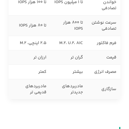
خواندن
تا 1 میلیون IOPS
تا 100 هزار IOPS
تصادفی
سرعت نوشتن
تا 800 هزار
تا 80 هزار IOPS
تصادفی
IOPS
فرم فاکتور
M.2، U.2، AIC
2.5 اینچی، M.2
قیمت
گران تر
ارزان تر
مصرف انرژی
بیشتر
کمتر
مادربردهای
مادربردهای
سازگاری
جدیدتر
قدیمی تر