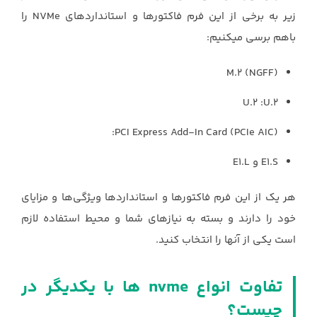
زیر به برخی از این فرم فاکتورها و استانداردهای ‏NVMe‏ را
باهم برسی میکنیم:‏
M.2 (NGFF)‎‏
U.2‎‏: ‏‎ U.2‎‏
PCI Express Add-In Card (PCIe AIC)‎‏:
E1.S‏ و ‏E1.L‏
هر یک از این فرم فاکتورها و استانداردها ویژگی‌ها و مزایای
خود را دارند و بسته به نیازهای شما و محیط ‏استفاده لازم
است یکی از آنها را انتخاب کنید.‏
تفاوت انواع ‏nvme‏ ها با یکدیگر در
چیست؟ ‏