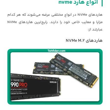
انواع هارد ‏nvme
هاردهای ‏NVMe‏ در انواع مختلفی عرضه می‌شوند که هر کدام
عبارتند از:‏
هاردهای ‏NVMe M.2‎