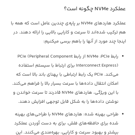
عملکرد ‏NVMe‏ چگونه است؟
عملکرد هاردهای ‏NVMe‏ بر پایه‌ی چندین عامل است که همه با
هم ترکیب شده‌اند تا سرعت و کارایی ‏بالایی را ارائه دهند. در
اینجا چند مورد از آنها را باهم برسی میکنیم:‏
رابط ‏PCIe‏: ‏NVMe‏ از رابط ‏PCIe (Peripheral Component
Interconnect Express)‎‏ برای ‏ارتباط با سیستم استفاده
می‌کند. ‏PCIe‏ یک رابط ارتباطی با پهنای باند بالا است که
امکان انتقال ‏داده‌ها با سرعت بسیار بالا را فراهم می‌کند.
با این ویژگی، هاردهای ‏NVMe‏ قادرند تا سرعت ‏خواندن و
نوشتن داده‌ها را به شکل قابل توجهی افزایش دهند.‏
طراحی بهینه شده: هاردهای ‏NVMe‏ با طراحی‌های بهینه
شده برای حافظه‌های فلش، برای به ‏دست آوردن عملکرد
بیشتر و بهبود سرعت و کارایی، بهره‌مندی می‌کنند. این