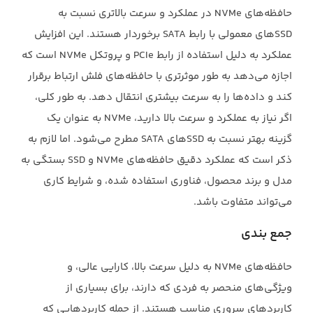
حافظه‌های ‏NVMe‏ در عملکرد و سرعت بالاتری نسبت به
‏SSDهای معمولی با رابط ‏SATA‏ برخوردار ‏هستند. این افزایش
عملکرد به دلیل استفاده از رابط ‏PCIe‏ و پروتکل ‏NVMe‏ است که
اجازه می‌دهد به ‏طور موثر‌تری با حافظه‌های فلش ارتباط برقرار
کند و داده‌ها را به سرعت بیشتری انتقال دهد. به طور کلی،
‏اگر نیاز به عملکرد و سرعت بالا دارید، ‏NVMe‏ به عنوان یک
گزینه بهتر نسبت به ‏SSDهای ‏SATA‏ مطرح ‏می‌شود. اما لازم به
ذکر است که عملکرد دقیق حافظه‌های ‏NVMe‏ و ‏SSD‏ بستگی به
مدل و برند محصول، ‏فناوری استفاده شده، و شرایط کاری
می‌تواند متفاوت باشد.‏
جمع بندی
حافظه‌های ‏NVMe‏ به دلیل سرعت بالا، کارایی عالی، و
ویژگی‌های منحصر به فردی که دارند، برای ‏بسیاری از
کاربردهای سروری مناسب هستند. از جمله کاربردهایی که