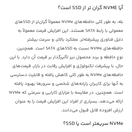
آیا ‏NVME‏ گران تر از ‏SSD‏ است؟
بله، به طور کلی حافظه‌های ‏NVMe‏ معمولاً گران‌تر از ‏SSDهای
معمولی با رابط ‏SATA‏ هستند. این افزایش ‏قیمت معمولاً به
دلیل فناوری پیشرفته‌تر، عملکرد بالاتر، و سرعت بیشتر
حافظه‌های ‏NVMe‏ نسبت به ‏SSDهای ‏SATA‏ است. همچنین،
نوع حافظه و برند محصول نیز تأثیرگذار بر قیمت آن دارد. با این
حال، با ‏پیشرفت تکنولوژی و افزایش رقابت در بازار، قیمت‌های
حافظه‌های ‏NVMe‏ به طور کلی کاهش یافته و ‏قابلیت دسترسی
به آنها برای کاربران رایانه‌های شخصی و سرورها بهبود یافته
ارائه می‌دهد، بسیاری از افراد این افزایش قیمت را به عنوان
ارزش ‏افزوده قابل قبول می‌دانند.‏
NVMe‏ سریعتر است یا ‏SSD؟