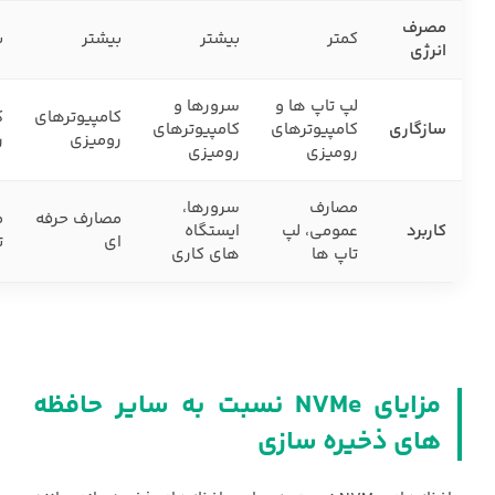
مصرف
کمتر
بیشتر
بیشتر
ب
انرژی
لپ تاپ ها و
سرورها و
کامپیوترهای
ک
سازگاری
کامپیوترهای
کامپیوترهای
رومیزی
ر
رومیزی
رومیزی
مصارف
سرورها،
مصارف حرفه
م
کاربرد
عمومی، لپ
ایستگاه
ای
ت
تاپ ها
های کاری
مزایای ‏NVMe‏ نسبت به سایر حافظه
های ذخیره سازی