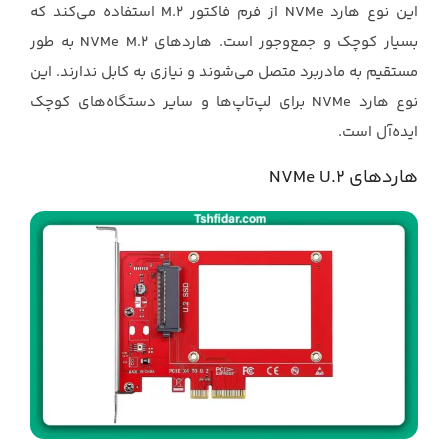
این نوع هارد ‏NVMe‏ از فرم فاکتور ‏M.2‎‏ استفاده می‌کند که
بسیار کوچک و جمع‌وجور است. هاردهای ‏NVMe M.2‎‏ به طور
مستقیم به مادربرد متصل می‌شوند و نیازی به کابل ندارند. این
نوع هارد ‏NVMe‏ برای ‏لپ‌تاپ‌ها و سایر دستگاه‌های کوچک
ایده‌آل است.‏
هاردهای ‏NVMe U.2‎