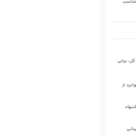
 مناسب
 در کل، برخی
انید از
یگابایت حافظه رم پیشنهاد
SAS (Serial Attached SC) یا SATA (Serial ATA) پشتیبانی