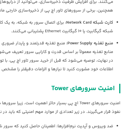
همچنین، برخی از سرورهای تاور اچ پی از ذخیره‌سازی خارجی مانند RAID (Redundant Array of Independent Disks) پشتیبانی می‌
کارت شبکه Network Card:
برای اتصال سرور به شبکه، به یک کار
شبکه گیگابیت یا ۱۰ گیگابیت Ethernet پشتیبانی می‌کنند.
منبع تغذیه Power Supply:
منبع تغذیه قدرتمند و پایدار ضروری
منابع تغذیه معمولاً بر اساس قدرت و کارایی سرور تعریف می‌شو
در نهایت، توصیه می‌شود که قبل از خرید سرور تاور اچ پی، با تو
اطلاعات خود مشورت کنید تا نیازها و الزامات دقیقتر را مشخص ک
امنیت سرورهای Tower
امنیت سرورهای Tower اچ پی بسیار حائز اهمیت است،
نفوذ قرار می‌گیرند. در زیر تعدادی از موارد مهم امنیتی که باید در نظر گرفته شوند بر
ضد ویروس و آپدیت نرم‌افزارها: اطمینان حاصل کنید که سرور شم