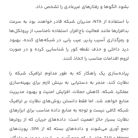
بشود الگوها و رفتارهای غیرعادی را تشخص داد.‏
با استفاده از ‏NTA، مدیران شبکه قادر خواهند بود به سرعت
بدافزار‌ها مانند فعالیت باج‌افزار، ‏استفاده نامناسب از پروتکل‌ها
و رمزگذاری آسيب پذير، عيب يابی در شبکه‌های كنده، بهبود
دید ‏داخلي و حذف نقطه كور را شناسایى کرده و در صورت
لزوم اقدامات مناسب را اتخاذ کنند.‏
پیاده‌سازی یک راهکار که به طور مداوم ترافیک شبکه را
نظارت کند، منجر به دستیابی به بینش ‏لازم برای بهینه‌سازی
عملکرد شبکه، کاهش حملات، افزایش امنیت و بهبود مدیریت
منابع خواهد ‏شد. اما فقط دانستن روش‌های نظارت بر ترافیک
شبکه کافی نیست و توجه به منابع داده مناسب ‏برای ابزار‌های
نظارت بسیار حائز اهمیت است؛ داده‌های جریان که از روتر‌ها
جمع آوری می‌شوند ‏و داده‌های بسته که از ‏SPA، پورت‌های