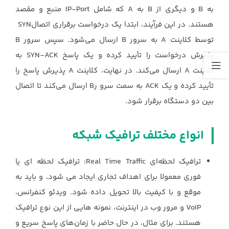
به ‏B‏ و دیگری از ‏B‏ به ‏A‏ که شامل ‏IP-Port‏ منبع و مقصد
هستند. ‏در این فرآیند، ابتدا یک درخواست برقراری اتصال‏‎ SYN
پذیرش درخواست را تأیید کرده و یک پاسخ ‏SYN-ACK‏ به
کلاینت ‏‎ Aارسال ‏می‌کند. در نهایت، کلاینت ‏A‏ پذیرش پاسخ را
تأیید کرده و یک ‏ACK‏ به سمت سرو رB‏ ارسال ‏می‌کند تا اتصال
بین دو دستگاه برقرار شود.‏
انواع مختلف ترافیک شبکه
ترافیک لحظه‌ای ‏Real Time Traffic‏: ترافیک لحظه ای یا
فوری معمولا برای اهداف تجاری ‏ایجاد می شود، و باید به
موقع و با کیفیت بالا تحویل داده شود. ویدئو کنفرانس،
‏VoIP‏ و مرور وب ‏در اینترنت، نمونه هایی از این نوع ترافیک
هستند. برای مثال، در حال حاضر با زمان‌های پاسخ ‏سریع و