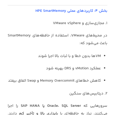
بخش ۴: کاربردهای عملی HPE SmartMemory
۱. مجازی‌سازی و VMware vSphere
در محیط‌های VMware، استفاده از حافظه‌های SmartMemory
باعث می‌شود که:
VMها بدون خطا و با ثبات بالا اجرا شوند
عملکرد vMotion و DRS بهینه شود
کاهش خطاهای Memory Overcommit و Swap اتفاق بیفتد
۲. دیتابیس‌های سنگین
سرورهایی که
Oracle، SQL Server یا SAP HANA
را اجرا
می‌کنند، نیاز به حافظه‌ای با
پایداری بالا و تأخیر کم
دارند.