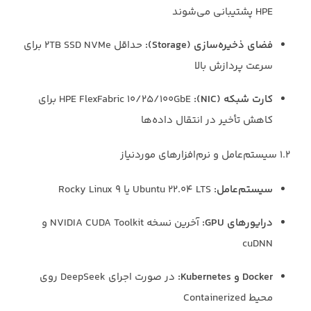
HPE پشتیبانی می‌شوند
فضای ذخیره‌سازی (Storage):
حداقل ۲TB SSD NVMe برای
سرعت پردازش بالا
کارت شبکه (NIC):
HPE FlexFabric 10/25/100GbE برای
کاهش تأخیر در انتقال داده‌ها
۱.۲ سیستم‌عامل و نرم‌افزارهای موردنیاز
سیستم‌عامل:
Ubuntu 22.04 LTS یا Rocky Linux 9
درایورهای GPU:
آخرین نسخه NVIDIA CUDA Toolkit و
cuDNN
Docker و Kubernetes:
در صورت اجرای DeepSeek روی
محیط Containerized