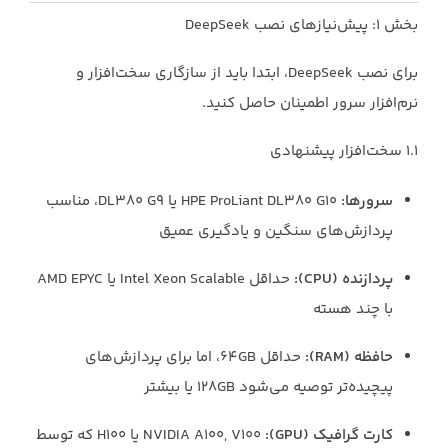
بخش ۱: پیش‌نیازهای نصب DeepSeek
برای نصب DeepSeek، ابتدا باید از سازگاری سخت‌افزار و
نرم‌افزار سرور اطمینان حاصل کنید.
۱.۱ سخت‌افزار پیشنهادی
سرورها:
HPE ProLiant DL380 G10 یا DL380 G9، مناسب
پردازش‌های سنگین و یادگیری عمیق
پردازنده (CPU):
حداقل Intel Xeon Scalable یا AMD EPYC
با چند هسته
حافظه (RAM):
حداقل ۶۴GB، اما برای پردازش‌های
پیچیده‌تر توصیه می‌شود ۱۲۸GB یا بیشتر
کارت گرافیک (GPU):
NVIDIA A100, V100 یا H100 که توسط