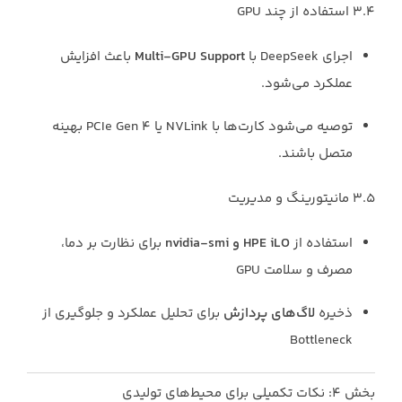
۳.۴ استفاده از چند GPU
اجرای DeepSeek با
Multi-GPU Support
باعث افزایش
عملکرد می‌شود.
توصیه می‌شود کارت‌ها با NVLink یا PCIe Gen 4 بهینه
متصل باشند.
۳.۵ مانیتورینگ و مدیریت
استفاده از
HPE iLO و nvidia-smi
برای نظارت بر دما،
مصرف و سلامت GPU
ذخیره
لاگ‌های پردازش
برای تحلیل عملکرد و جلوگیری از
Bottleneck
بخش ۴: نکات تکمیلی برای محیط‌های تولیدی