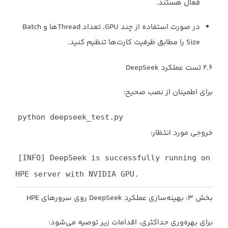
فعال هستند.
در صورت استفاده از چند GPU، تعداد Threadها و Batch
Size را مطابق ظرفیت کارت‌ها تنظیم کنید.
۲.۶ تست عملکرد DeepSeek
برای اطمینان از نصب صحیح:
python deepseek_test.py
خروجی مورد انتظار:
[
INFO
] DeepSeek
is
successfully running
on
HPE
server
with
NVIDIA GPU.
بخش ۳: بهینه‌سازی عملکرد DeepSeek روی سرورهای HPE
برای بهره‌وری حداکثری، اقدامات زیر توصیه می‌شود: