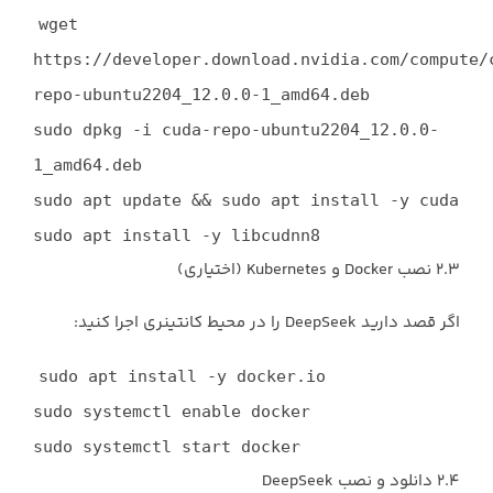
wget
https://developer.download.nvidia.com/compute/
repo-ubuntu2204_12.0.0-1_amd64.deb
sudo dpkg -i cuda-repo-ubuntu2204_12.0.0-
1_amd64.deb
sudo apt update && sudo apt install -y cuda
sudo apt install -y libcudnn8
۲.۳ نصب Docker و Kubernetes (اختیاری)
اگر قصد دارید DeepSeek را در محیط کانتینری اجرا کنید:
sudo apt install -y docker.io
sudo systemctl
enable
docker
sudo systemctl start docker
۲.۴ دانلود و نصب DeepSeek