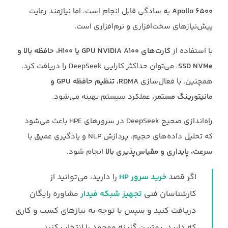
Apollo 6500
به سادگی قابل انجام است، اما نیازمند رعایت
پیش‌نیازهای سخت‌افزاری و نرم‌افزاری است.
با استفاده از
کارت‌های GPU NVIDIA A100 یا H100، حافظه بالا و
SSD NVMe
، می‌توان حداکثر کارایی DeepSeek را دریافت کرد.
همچنین، با فعال‌سازی
RDMA، تنظیم حافظه GPU و
مانیتورینگ مستمر
، عملکرد سیستم بهینه می‌شود.
راه‌اندازی صحیح DeepSeek در سرورهای HPE باعث می‌شود
که تحلیل داده‌های حجیم، پردازش NLP و یادگیری عمیق با
سرعت، پایداری و مقیاس‌پذیری بالا
انجام شود.
اگر قصد
خرید سرور HP
را دارید، می‌توانید از
کارشناسان فنی
تجهیز شبکه فیدار
مشاوره رایگان
دریافت کنید و سپس با توجه به نیازهای کسب و کاری
که دارید، بهترین گزینه موجود را انتخاب کنید.