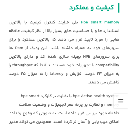
کیفیت و عملکرد ‏
Hpe smart memory‏
طی فرایند کنترل کیفیت با بالاترین
استانداردها و با حساسیت های بسیار بالا از نظر کیفیت، حافظه
هایی ‏را مورد تایید قرار می دهد که بالاترین عملکرد را برای
سرورهای خود به همراه داشته باشد. این ردیف از ‏Ram‏ ها
برای ‏سرورهای HPE‏ بهینه سازی شده اند و دارای بالاترین
‏compatibility‏ با تجهیزات خود هستند. تا آنجا که ‏throughput‏ را
به ‏میزان 23 درصد افزایش و ‏latency‏ را به میزان 25 درصد
کاهش می دهند.
‏hpe Active health system‏ با نظارت بر ‏کارکرد ‏hpe smart
memory‏ و نظارت بر چرخه عمر تجهیزات و وضعیت سلامت
حافظه مورد بررسی قرار داده است. به ‏صورتی که وقوع رخداد؛
امکان عیب یابی را آسان تر کرده است. همچنین می تواند مدیر