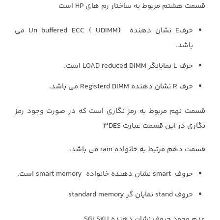
قسمت هشتم مربوط به ساختار ‏رم های HP است
حرفE‏ نشان دهنده ‏Un buffered ECC { UDIMM} ‎‏ می
باشد. ‏
حرف ‏L‏ نمایانگر ‏LOAD reduced DIMM‏ است. ‏
حرف ‏R‏ نشان دهنده ‏Registerd DIMM‏ می باشد. ‏
قسمت نهم مربوط به رمز نگاری است که در صورت وجود رمز
نگاری در این قسمت عبارت ‏‎3DES‎
قسمت دهم مرتبط به خانواده ‏ram‏ می باشد. ‏
حروف ‏smart ‎‏ نشان دهنده خانواده ‏smart memory ‎‏ است. ‏
حروف ‏stand‏ نمایان گر ‏standard memory‏ ‏
عدم وجود حروف نشان دهنده ‏SGI SKU