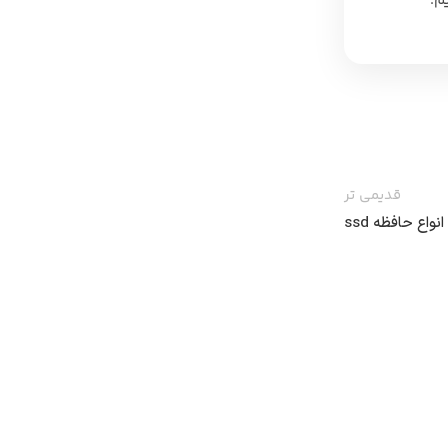
م.
قدیمی تر
انواع حافظه ssd