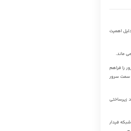
واع مدل های SAS / SATA / SSD / NVME بپردازیم که دلیل اهمیت
ی ماند.
ر را فراهم
از سمت سرور
د زیرساختی
 شبکه فیدار