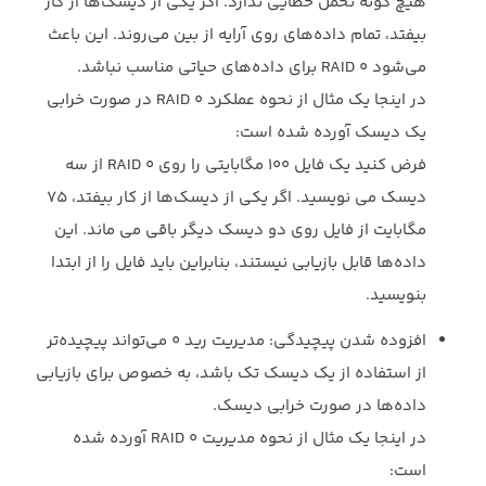
هیچ گونه تحمل خطایی ندارد. اگر ‏یکی از دیسک‌ها از کار
بیفتد، تمام داده‌های روی آرایه از بین می‌روند. این باعث
می‌شود ‏RAID ‎‎0‎‏ برای داده‌های حیاتی مناسب نباشد.‏
در اینجا یک مثال از نحوه عملکرد ‏RAID 0‎‏ در صورت خرابی
یک دیسک آورده شده است:‏
فرض کنید یک فایل 100 مگابایتی را روی ‏RAID 0‎‏ از سه
دیسک می نویسید. اگر یکی از دیسک‌ها از ‏کار بیفتد، 75
مگابایت از فایل روی دو دیسک دیگر باقی می ماند. این
داده‌ها قابل بازیابی نیستند، ‏بنابراین باید فایل را از ابتدا
بنویسید.‏
افزوده شدن پیچیدگی: مدیریت رید 0 می‌تواند پیچیده‌تر
از استفاده از یک دیسک تک باشد، ‏به خصوص برای بازیابی
داده‌ها در صورت خرابی دیسک.‏
در اینجا یک مثال از نحوه مدیریت ‏RAID 0‎‏ آورده شده
است:‏