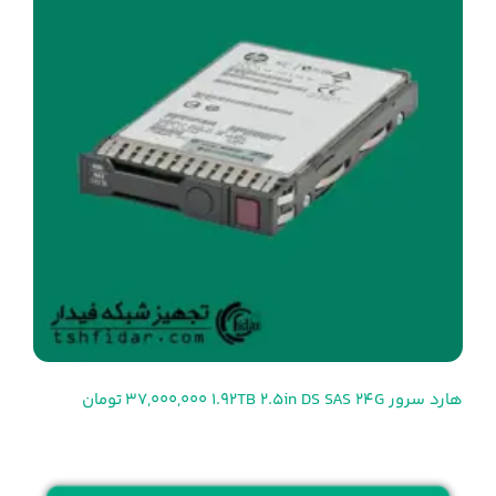
هارد سرور 1.92TB 2.5in DS SAS 24G
37,000,000 تومان