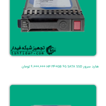
هارد سرور HP 240GB 6G SATA SSD
6,000,000 تومان