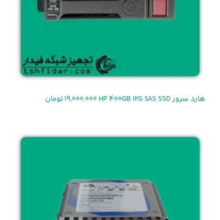
هارد سرور HP 400GB 12G SAS SSD
19,000,000 تومان