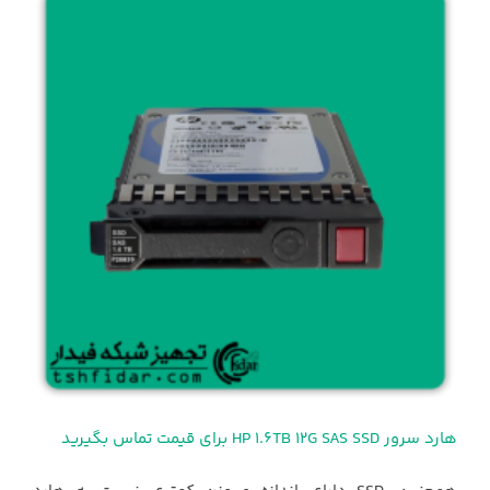
هارد سرور HP 1.6TB 12G SAS SSD برای قیمت تماس بگیرید