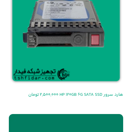
هارد سرور HP 120GB 6G SATA SSD
2,500,000 تومان