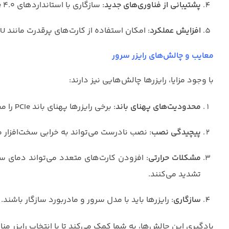
پشتیبانی از فناوری‌های جدید
: سازگاری با استانداردهای PCIe 4.0 و 5.0 برای سرعت بالاتر.
افزایش عملکرد
: امکان استفاده از کارت‌های پرقدرت مانند GPUهای NVIDIA برای پردازش‌های سنگین.
معایب و چالش‌های رایزر سرور
با وجود مزایا، رایزرها چالش‌هایی نیز دارند:
محدودیت‌های پهنای باند
: برخی رایزرها پهنای باند PCIe را محدود می‌کنند (مانند x8 به جای x16).
پیچیدگی نصب
: نصب نادرست می‌تواند به خرابی سخت‌افزار 
مشکلات حرارتی
: افزودن کارت‌های متعدد می‌تواند دمای س
تشدید می‌کنند.
سازگاری
: رایزرها باید با مدل سرور و مادربورد سازگار باشند.
یادگیری این چالش‌ها، به شما کمک می‌کند تا با انتخاب رایزر من