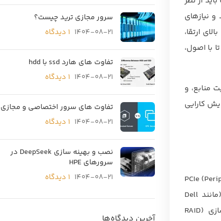
اید از نظر
و نیازهای
سرور مجازی ترید چیست؟
لای ارتقا،
1404-08-21
۱ دیدگاه
ا با اصول،
تفاوت های هارد ssd با hdd
1404-08-21
۱ دیدگاه
 منابع، و
هایی که به دنبال افزایش کارایی
تفاوت های سرور اختصاصی و مجازی
1404-08-21
۱ دیدگاه
نصب و بهینه سازی DeepSeek در
سرورهای HPE
1404-08-21
۱ دیدگاه
PCIe (Peripheral Compon)
را برای نصب کارت‌های توسعه فراهم می‌کند. این قطعه معمولاً در سرورهای رک‌مونت (مانند HPE ProLiant DL380) یا تاور (مانند Dell
PowerEdge T440) استفاده می‌شود و امکان اتصال کارت‌های گرافیک (GPU)، کارت‌های شبکه (NIC)، کنترلرهای ذخیره‌سازی (RAID
آخرین دیدگاه‌ها