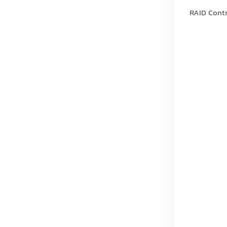
هوش مصنوعی، یا ذخیره‌سازی، رایزرها امکان افزودن کارت‌های تخصصی (مانند RAID Controller