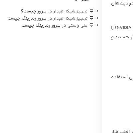
دید، محدودیت‌های
تجهیز شبکه فیدار
در
سرور چیست؟
تجهیز شبکه فیدار
در
سرور رندرینگ چیست
علی راستی
در
سرور رندرینگ چیست
برای مثال، در یک دیتاسنتر ایرانی که نیاز به پردازش هوش مصنوعی دارد، رایزر سرور می‌تواند امکان نصب چندین GPU (مانند NVIDIA A100) را
 PCIe داشته باشد. رایزرها معمولاً با استانداردهای PCIe 3.0، 4.0، یا 5.0 سازگار هستند و
شی استفاده
ها را به‌صورت افقی قرار