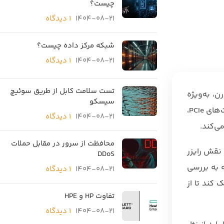
چیست؟
1404-08-21
۱ دیدگاه
شبکه مرکز داده چیست؟
1404-08-21
۱ دیدگاه
تست سلامت کابل از طریق سوئیچ
 مدرن، به‌ویژه
سیسکو
سرورهای HP، Dell، و IBM، است که امکان گسترش قابلیت‌های سخت‌افزاری سرور را فراهم می‌کند. این قطعه با افزایش تعداد اسلات‌های PCIe،
1404-08-21
۱ دیدگاه
محافظت از سرور در مقابل حملات
رها در دیتاسنترها و کسب‌وکارهای آنلاین (طبق گزارش مرکز آمار ۱۴۰۴)، درک نقش رایزر
DDoS
له به بررسی
1404-08-21
۱ دیدگاه
ک کند تا از
تفاوت HP و HPE
1404-08-21
۱ دیدگاه