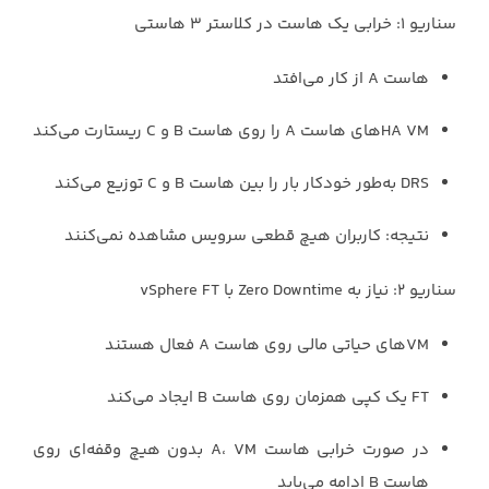
سناریو ۱: خرابی یک هاست در کلاستر ۳ هاستی
هاست A از کار می‌افتد
HA VMهای هاست A را روی هاست B و C ریستارت می‌کند
DRS به‌طور خودکار بار را بین هاست B و C توزیع می‌کند
نتیجه: کاربران هیچ قطعی سرویس مشاهده نمی‌کنند
سناریو ۲: نیاز به Zero Downtime با vSphere FT
VMهای حیاتی مالی روی هاست A فعال هستند
FT یک کپی همزمان روی هاست B ایجاد می‌کند
در صورت خرابی هاست A، VM بدون هیچ وقفه‌ای روی
هاست B ادامه می‌یابد