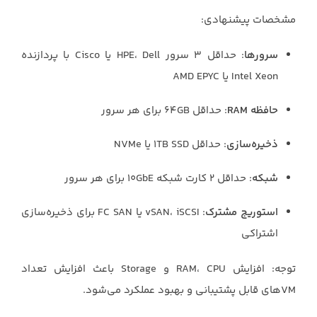
مشخصات پیشنهادی:
سرورها
: حداقل ۳ سرور HPE، Dell یا Cisco با پردازنده
Intel Xeon یا AMD EPYC
حافظه RAM
: حداقل ۶۴GB برای هر سرور
ذخیره‌سازی
: حداقل ۱TB SSD یا NVMe
شبکه
: حداقل ۲ کارت شبکه ۱۰GbE برای هر سرور
استوریج مشترک
: vSAN، iSCSI یا FC SAN برای ذخیره‌سازی
اشتراکی
توجه: افزایش RAM، CPU و Storage باعث افزایش تعداد
VMهای قابل پشتیبانی و بهبود عملکرد می‌شود.