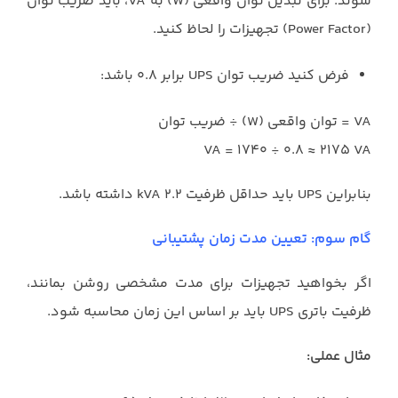
شوند. برای تبدیل توان واقعی (W) به VA، باید ضریب توان
(Power Factor) تجهیزات را لحاظ کنید.
فرض کنید ضریب توان UPS برابر ۰.۸ باشد:
VA = توان واقعی (W) ÷ ضریب توان
VA = ۱۷۴۰ ÷ ۰.۸ ≈ ۲۱۷۵ VA
بنابراین UPS باید حداقل ظرفیت ۲.۲ kVA داشته باشد.
گام سوم: تعیین مدت زمان پشتیبانی
اگر بخواهید تجهیزات برای مدت مشخصی روشن بمانند،
ظرفیت باتری UPS باید بر اساس این زمان محاسبه شود.
مثال عملی: