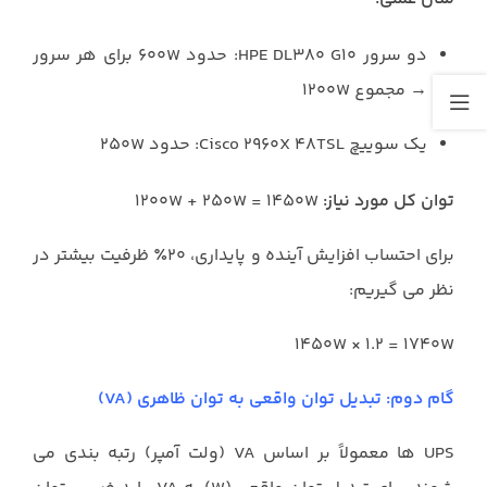
دو سرور HPE DL۳۸۰ G۱۰: حدود ۶۰۰W برای هر سرور
→ مجموع ۱۲۰۰W
یک سوییچ Cisco ۲۹۶۰X ۴۸TSL: حدود ۲۵۰W
توان کل مورد نیاز:
۱۲۰۰W + ۲۵۰W = ۱۴۵۰W
برای احتساب افزایش آینده و پایداری، ۲۰٪ ظرفیت بیشتر در
نظر می گیریم:
۱۴۵۰W × ۱.۲ = ۱۷۴۰W
گام دوم: تبدیل توان واقعی به توان ظاهری (VA)
UPS ها معمولاً بر اساس VA (ولت آمپر) رتبه بندی می