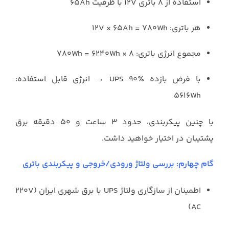
استفاده از ۸ باتری ۱۲V با ظرفیت ۶۵Ah
هر باتری: ۱۲V × ۶۵Ah = ۷۸۰Wh
مجموع انرژی باتری: ۸ × ۷۸۰Wh = ۶۲۴۰Wh
با فرض بازده UPS ۹۰٪ → انرژی قابل استفاده:
۵۶۱۶Wh
با چنین پیکربندی، حدود ۳ ساعت و ۵۰ دقیقه برق
پشتیبان در اختیار خواهید داشت.
گام چهارم: بررسی ولتاژ ورودی/خروجی و پیکربندی باتری
اطمینان از سازگاری ولتاژ UPS با برق شهری ایران (۲۲۰V
AC)