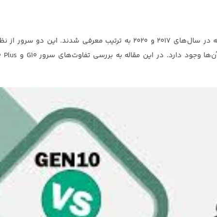
تفاوت سرور G10 و G10 Plus دو محصول از کمپانی HPE هستند که در سال‌های 2017 و 2020 به ترتیب معرفی شدند. ا