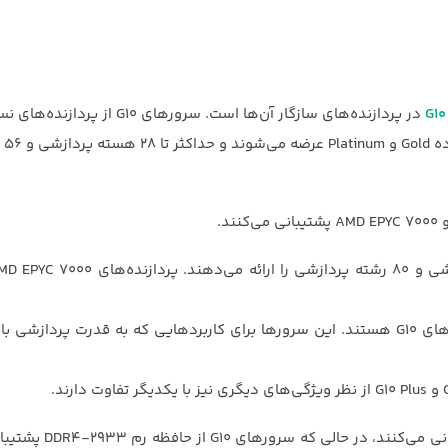
در پردازنده‌های سازگار آن‌ها است. سرورهای G10 از پ
l Xeon Scalable
در نتیجه، سرورهای G10 Plus از نظر پردازنده‌ها قدرتمندتر از سرورهای G10 هستند. این سرورها برای کاربردهایی که به قدرت پر
به عنوان مثال، سرورهای G10 Plus از حافظه رم 4-3200