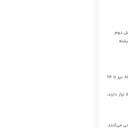
ردازنده‌های نسل دوم
Inte پشتیبانی می‌کنند. این پردازنده‌ها در دو خانواده Gold و Platinum عرضه می‌شوند و حداکثر تا 28 هسته پردازشی و 56 رشته
پردازنده‌های Intel Xeon Scalable در این نسل تا 40 هسته پردازشی و 80 رشته پردازشی را ارائه می‌دهند. پردازنده‌های AMD EPYC 7000 نیز تا 64
دازشی بالا نیاز دارند،
DDR پشتیبانی می‌کنند، در حالی که سرورهای G10 از حافظه رم DDR4-2933 پشتیبانی می‌کنند.