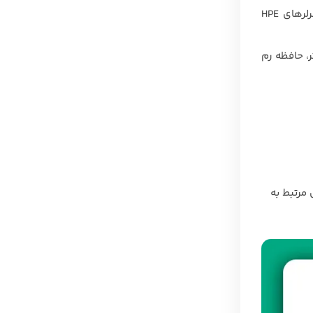
همچنین، سرورهای G10 Plus از نسل پنجم RAID کنترلرهای HPE پشتیبانی می‌کنند، در حالی که سرورهای G10 از نسل چهارم RAID کنترلرهای HPE
 پردازنده‌های قدرتمندتر، حافظه رم
مرتبط به