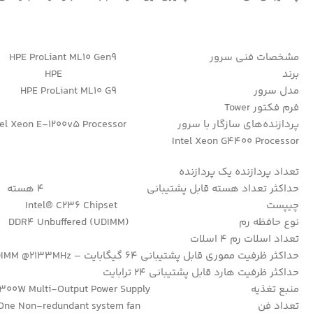
مشخصات فنی سرور HPE ProLiant ML10 Gen9
برند HPE
مدل سرور HPE ProLiant ML10 G9
فرم فکتور Tower
پردازنده‌های سازگار با سرور Intel Xeon E-1200v5 Processor
Intel Xeon G4400 Processor
تعداد پردازنده یک پردازنده
حداکثر تعداد هسته قابل پشتیبانی 4 هسته
چیپست Intel® C236 Chipset
نوع حافظه رم DDR4 Unbuffered (UDIMM)
تعداد اسلات رم 4 اسلات
حداکثر ظرفیت مموری قابل پشتیبانی 64 گیگابایت – 4x16GB UDIMM @2133MHz
حداکثر ظرفیت هارد قابل پشتیبانی 24 ترابایت
منبع تغذیه 300W Multi-Output Power Supply
تعداد فن One Non-redundant system fan