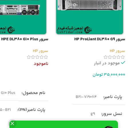
سرور HP ProLiant DL380 G9
سرور HPE DL380 G10 Plus
سرور HP
سرور HP
موجود در انبار
ناموجود
35,000,000
تومان
اطلاعات بیشتر
افزودن به سبد خرید
نام محصول
G10 Plus
پارت نامبر
719064-B21
پارت نامبر(PN)
5-B21
نسل سرور
g9
نسل سرور
neration10