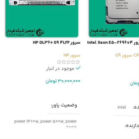
Intel 
سرور HP DL360 G9 4LFF
سرور G9
سرور HP
موجود در انبار
30,000,000
تومان
ومان
افزودن به سبد خرید
ر
وضعیت پاور
ده
Intel
power 1400w
,
power 500w
,
power
دازنده
800w