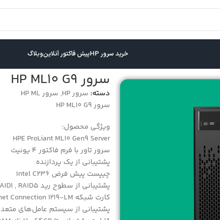
خرید سرور HP
پیش فاکتور آنلاین
وبلاگ
سرور HP ML10 G9
دسته:
سرور HP
,
سرور HP ML
سرور HP ML10 G9
ویژگی محصول:
HPE ProLiant ML10 Gen9 Server
سرور تاور با فرم فاکتور 4 یونیت
پشتیبانی از یک پردازنده
چیپست پیش فرض Intel C236
پشتیبانی از سطوح رید RAID0 , RAID1 , RAID5
کارت شبکه Intel Ethernet Connection 1219-LM
پشتیبانی از سیستم عامل‌های متعد