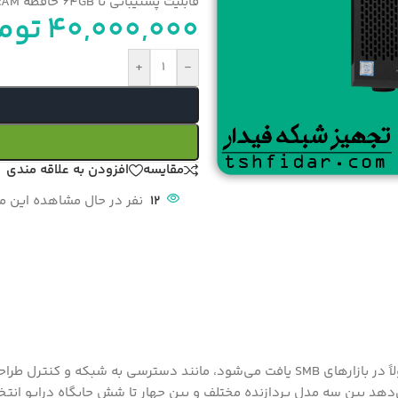
قابلیت پشتیبانی تا 64GB حافظه RAM با فرکانس 2133MHz DDR4 ECC
40,000,000
توم
+
-
مقایسه
افزودن به علاقه مندی
12
نفر در حال مشاهده این 
‌دهد بین سه مدل پردازنده مختلف و بین چهار تا شش جایگاه درایو انتخ