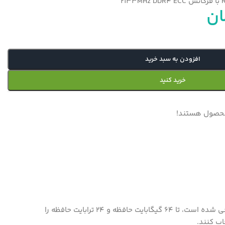
ان
افزودن به سبد خرید
خرید کنید
محصول هستند!
سرور HPE ML10 G9 تک سوکت تاور که برای کاهش مشکلاتی که معمولاً در بازارهای SMB یافت می‌شود، مانند دسترسی به شبکه و کنترل طراحی شده است، تا 64 گیگابایت حافظه و 24 ترابایت حافظه را
اب کنند.