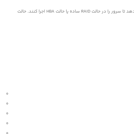
توجه داشته باشید که افزودن آداپتور H241 Smart Host Bus HPE انعطاف‌پذیری بیشتر سیستم را فراهم می‌کند و به مدیران سیستم اجازه می‌دهد تا سرور را در حالت RAID ساده یا حالت HBA اجرا کنند. حالت
0
0
0
0
0