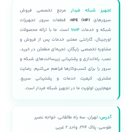
فرم فاکتور
2U
قابلیت نصب دو پردازنده نسل سوم
تجهیز شبکه فیدار
مرجع تخصصی فروش
Intel Xeon Platinum 8300 Intel
تعداد پردازنده
حداکثر دوتا
Xeon gold 6300 Intel Xeon gold
سرورهای
HPE (HP)
، قطعات سرور، تجهیزات
5300 Intel Xeon Silver 4300
شبکه و خدمات
VoIP
است. ما با ارائه محصولات
مقدار رم
اورجینال، گارانتی معتبر، خدمات پس از فروش و
سرعت پردازنده
مشاوره تخصصی رایگان، تجربه‌ای مطمئن در خرید،
تا 24 اسلات و هر رم تا 32 گیگابایت
حداکثر سرعت پردازنده 3.1 GHZ
نصب، راه‌اندازی و پشتیبانی زیرساخت‌های شبکه و
پردازنده
سرور را برای کسب‌وکارها فراهم می‌کنیم. رضایت
نوع شاسی
مشتری، کیفیت خدمات و پشتیبانی سریع،
سری پردازنده های Intel Xeon E5-
2600 V3, V4
قابلیت پشتیبانی از 36 درایو SFF
مهم‌ترین اولویت ما در تجهیز شبکه فیدار است.
همراه با محفظه نصب
تعداد هسته پردازنده
نوع سرور
رکمونت
آدرس:
تهران، سه راه طالقانی، خواجه نصیر
22 هسته
حافظه
طوسی، پلاک ۲۶۴، واحد ۲ غربی