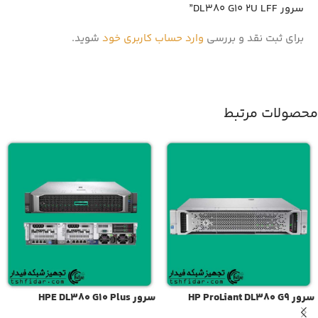
سرور DL380 G10 2U LFF”
برای ثبت نقد و بررسی
وارد حساب کاربری خود
شوید.
محصولات مرتبط
سرور HP ProLiant DL380 G9
سرور HPE DL380 G10 Plus