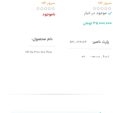
سرور HP
سرور HP
موجود در انبار
ناموجود
35,000,000
تومان
اطلاعات بیشتر
افزودن به سبد خرید
نام محصول
پارت نامبر
719064-B21
HP DL380 G10 Plus
نسل سرور
g9
پارت نامبر(PN)
مدل
سرور HP DL380 G9
P05175-B21
شکل ظاهری سرور
نسل سرور
generation10
رک مونت
پردازنده