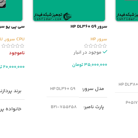
سرور HP DL360 G9
سی پی یو سرور Xeon E5-2696v4
سرور HP
CPU سرور
,
CPU 
موجود در انبار
ناموجود
35,000,000
تومان
20,000,000
ت
افزودن به سبد خرید
اطلاعات بیشت
HP DL380 
مدل سرور
HP DL360 G9
برند پردازن
P0517
پارت نامبر
755258-B21
خانواده پر
ge
نسل سرور
n Processor
g9