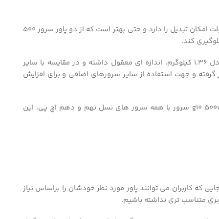
این منبع تغذیه در حالت جریان متناوب حدود 227 ولت و در صورتی که در حالت مستقیم قرار بگیرد. تا چیزی حدود 380 ولت امکان تبدیل را دارد و حتی بهتر است که از دو پاور سرور 500
لوگیری کند.
اگر بخواهیم به سایر مشخصات فیزیکی پاور g10 500w بپردازیم، با حداقل ابعاد به صورت 4.04 در 22.53 در 6.80 سانتی متر و وزنی معادل 1.36 کیلوگرم، اندازه ای معقول داشته و در مقایسه با سایر
گرفته و جهت استفاده از سایر سرورهای اضافی و برای افزایش
از جمله شاخصه های قابل بیان این محصول، دارا بودن تکنولوژی hot plug و گواهی نامه پلاتینیوم و در نهایت، سازگاری بسیار بالای پاور g10 500w سرور با همه سرور های نسل نهم و دهم اچ پی، این
ایی که کاربران می توانند پاور مورد نظر خودشان را براساس نیاز
بری متناسب تری نداشته باشیم.