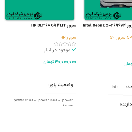
Intel 
سرور HP DL360 G9 4LFF
سرور G9
سرور HP
موجود در انبار
30,000,000
تومان
ومان
افزودن به سبد خرید
ر
وضعیت پاور
ده
Intel
power 1400w
,
power 500w
,
power
دازنده
800w
Intel Xeo
مدل
سرور HP DL360 G9