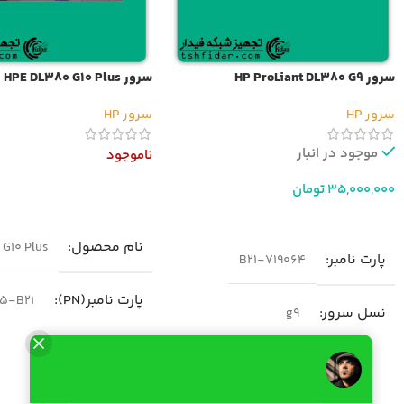
سرور HP ProLiant DL380 G9
سرور HPE DL380 G10 Plus
سرور HP
سرور HP
موجود در انبار
ناموجود
35,000,000
تومان
اطلاعات بیشتر
افزودن به سبد خرید
نام محصول
G10 Plus
پارت نامبر
719064-B21
پارت نامبر(PN)
5-B21
نسل سرور
g9
نسل سرور
neration10
مدل
سرور HP DL380 G9