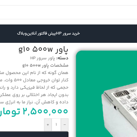
خرید سرور HP
پیش فاکتور آنلاین
وبلاگ
پاور g10 500w
دسته:
پاور سرور HP
مشخصات پاور
g10 500w
حجمی که از لحاظ فیزیکی دارد و راند
بدون ایجاد هر اختلالی بر روی عملکرد
داده و کاهش آن، نیاز ما به انرژی س
2,500,000
توما
+
-