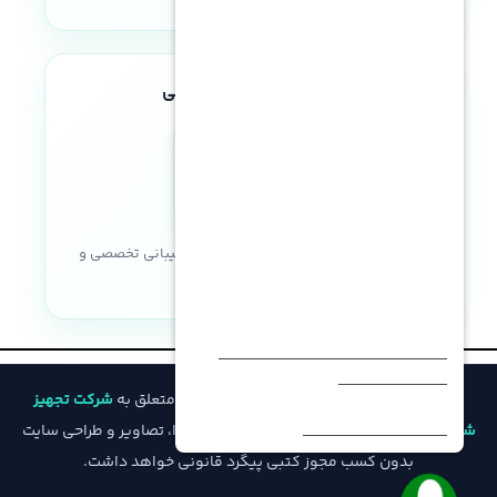
نوع پردازنده
intel
Hot Plug
,
LFF SAS
,
LFF SAS SSD
,
LFF SATA
,
LFF SATA SSD
,
SFF SAS
,
SFF SAS SSD
,
SFF SATA
,
SFF SATA
SSD
تعداد هسته در هر پردازنده
نماد اعتماد الکترونیکی
تعداد فن
16 الی 40 هسته برای هر پردازنده
با نصب دو پردازنده= 6 فن
,
با نصب
حداکثر حافظه
یک پردازنده= 4 فن
خریدی مطمئن با ضمانت اصالت کالا، پشتیبانی تخصصی و
8.1 ترابایت RDIMM (هر پردازنده 4
منبع تغذیه
ترابایت) – 11.2 ترابایت LRDIMM
خدمات پس از فروش
1400 وات
,
1600 وات
,
500 وات
,
800
نوع NVDIMM
وات
Intel® Optane™ Persistent
© تمامی حقوق مادی و معنوی این وب‌سایت متعلق به
شرکت تجهیز
نسل ILO
Memory for HPE
iLO 4
شبکه فیدار
است و هرگونه کپی‌برداری از محتوا، تصاویر و طراحی سایت
بدون کسب مجوز کتبی پیگرد قانونی خواهد داشت.
ظرفیت NVDIMM
سیستم عامل