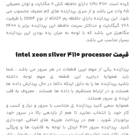
کرده است. CPU 4110 دارای حافظه کش 11 مگابایت و توان مصرفی
85 وات می باشد و از سری پردازنده های کم مصرف محسوب می
شود. این پردازنده دارای حافظه رم 6کاناله از نوع DDR4 با ظرفیت
768 گیگابایت و حداکثر سرعت حافظه این پردازنده برابر با 2400
مگاهرتز می باشد که با توجه به میان رده بودن این پردازنده
بسیار مناسب می باشد.
قیمت intel xeon silver 4110 processor
پردازنده یکی از مهم ترین قطعات در هر سرور می باشد ، شما
باید همواره درخرید این قطعه ی مهم توجه داشته
باشید.پردازنده ها را به دلیل اینکه دائما در حال پردازش داده ها
هستند و در ارتباط مستقیم با داده ها هستند ، معروف به قلب
تپنده ی سرور هستند.
همواره سعی کنید پردازنده ی متناسب با سرور و نیاز و کسب و
کار خود را انتخاب نمایید تا هم از بازدهی بالا در سرور خود
برخوردار شوید ، هم در پرداخت هزینه های اضافی خودداری
کنید. پردازنده سرور 4110 اینتل با توجه به قابلیت ها و ویژگی
های بالای خود توانسته است در بین پردازنده های پرفروش بازار