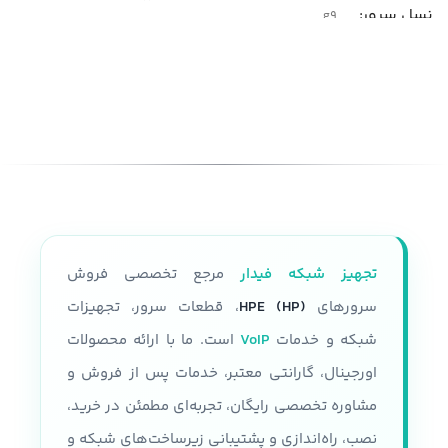
نسل سرور
g9
پارت نامبر(PN)
مدل
سرور HP DL380 G9
P05175-B21
شکل ظاهری سرور
نسل سرور
generation10
رک مونت
پردازنده
فرم فاکتور
2U
قابلیت نصب دو پردازنده نسل سوم
تجهیز شبکه فیدار
مرجع تخصصی فروش
Intel Xeon Platinum 8300 Intel
تعداد پردازنده
حداکثر دوتا
Xeon gold 6300 Intel Xeon gold
سرورهای
HPE (HP)
، قطعات سرور، تجهیزات
5300 Intel Xeon Silver 4300
شبکه و خدمات
VoIP
است. ما با ارائه محصولات
مقدار رم
اورجینال، گارانتی معتبر، خدمات پس از فروش و
سرعت پردازنده
مشاوره تخصصی رایگان، تجربه‌ای مطمئن در خرید،
تا 24 اسلات و هر رم تا 32 گیگابایت
حداکثر سرعت پردازنده 3.1 GHZ
نصب، راه‌اندازی و پشتیبانی زیرساخت‌های شبکه و