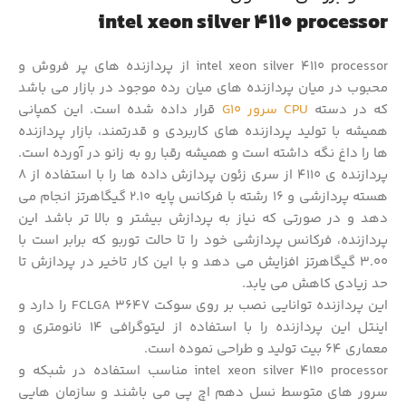
intel xeon silver 4110 processor
intel xeon silver 4110 processor از پردازنده های پر فروش و
محبوب در میان پردازنده های میان رده موجود در بازار می باشد
که در دسته
CPU سرور G10
قرار داده شده است. این کمپانی
همیشه با تولید پردازنده های کاربردی و قدرتمند، بازار پردازنده
ها را داغ نگه داشته است و همیشه رقبا رو به زانو در آورده است.
پردازنده ی 4110 از سری زئون پردازش داده ها را با استفاده از 8
هسته پردازشی و 16 رشته با فرکانس پایه 2.10 گیگاهرتز انجام می
دهد و در صورتی که نیاز به پردازش بیشتر و بالا تر باشد این
پردازنده، فرکانس پردازشی خود را تا حالت توربو که برابر است با
3.00 گیگاهرتز افزایش می دهد و با این کار تاخیر در پردازش تا
حد زیادی کاهش می یابد.
این پردازنده توانایی نصب بر روی سوکت FCLGA 3647 را دارد و
اینتل این پردازنده را با استفاده از لیتوگرافی 14 نانومتری و
معماری 64 بیت تولید و طراحی نموده است.
intel xeon silver 4110 processor مناسب استفاده در شبکه و
سرور های متوسط نسل دهم اچ پی می باشند و سازمان هایی