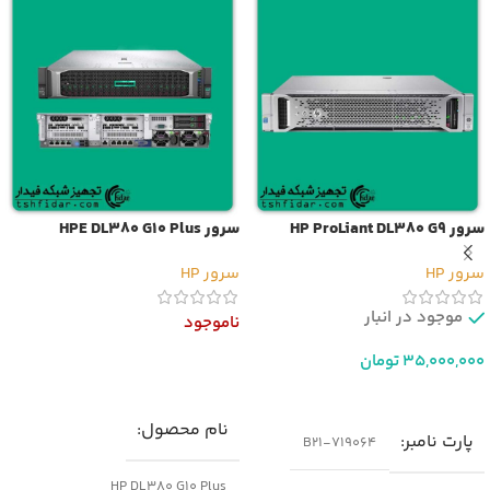
سرور HP ProLiant DL380 G9
سرور HPE DL380 G10 Plus
سرور HP
سرور HP
موجود در انبار
ناموجود
35,000,000
تومان
اطلاعات بیشتر
افزودن به سبد خرید
نام محصول
پارت نامبر
719064-B21
HP DL380 G10 Plus