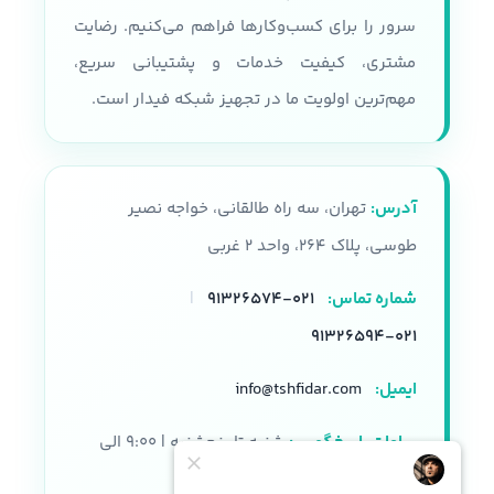
پردازنده
سرور را برای کسب‌وکارها فراهم می‌کنیم. رضایت
نوع شاسی
مشتری، کیفیت خدمات و پشتیبانی سریع،
سری پردازنده های Intel Xeon E5-
2600 V3, V4
قابلیت پشتیبانی از 36 درایو SFF
مهم‌ترین اولویت ما در تجهیز شبکه فیدار است.
همراه با محفظه نصب
تعداد هسته پردازنده
نوع سرور
رکمونت
آدرس:
تهران، سه راه طالقانی، خواجه نصیر
22 هسته
حافظه
طوسی، پلاک ۲۶۴، واحد ۲ غربی
حافظه رم
شماره تماس:
۰۲۱-۹۱۳۲۶۵۷۴
|
پشتیبانی از HPE DDR4
SmartMemory
DDR4, 2133 , 2400
۰۲۱-۹۱۳۲۶۵۹۴
تعداد اسلات رم
32 اسلات
ایمیل:
info@tshfidar.com
اسلات رم
24 عدد
فرم فکتور
ساعات پاسخگویی:
شنبه تا پنجشنبه | ۹:۰۰ الی
2u
هارد دیسک قابل پشتیبانی
۱۸:۰۰