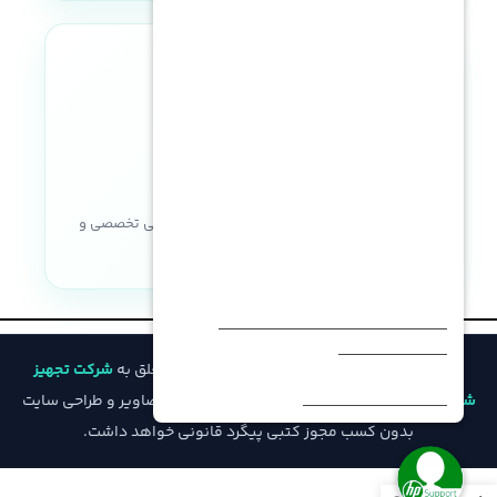
LFF SATA
,
LFF SATA SSD
,
SFF SAS
,
SFF SAS SSD
,
SFF SATA
,
SFF SATA
SSD
تعداد هسته در هر پردازنده
نماد اعتماد الکترونیکی
تعداد فن
16 الی 40 هسته برای هر پردازنده
با نصب دو پردازنده= 6 فن
,
با نصب
حداکثر حافظه
یک پردازنده= 4 فن
خریدی مطمئن با ضمانت اصالت کالا، پشتیبانی تخصصی و
8.1 ترابایت RDIMM (هر پردازنده 4
منبع تغذیه
ترابایت) – 11.2 ترابایت LRDIMM
خدمات پس از فروش
1400 وات
,
1600 وات
,
500 وات
,
800
نوع NVDIMM
وات
Intel® Optane™ Persistent
© تمامی حقوق مادی و معنوی این وب‌سایت متعلق به
شرکت تجهیز
نسل ILO
Memory for HPE
iLO 4
شبکه فیدار
است و هرگونه کپی‌برداری از محتوا، تصاویر و طراحی سایت
بدون کسب مجوز کتبی پیگرد قانونی خواهد داشت.
ظرفیت NVDIMM
سیستم عامل