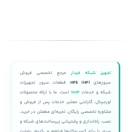
پارت نامبر(PN)
مدل
سرور HP DL380 G9
P05175-B21
شکل ظاهری سرور
نسل سرور
generation10
رک مونت
پردازنده
فرم فاکتور
2U
قابلیت نصب دو پردازنده نسل سوم
تجهیز شبکه فیدار
مرجع تخصصی فروش
Intel Xeon Platinum 8300 Intel
تعداد پردازنده
حداکثر دوتا
Xeon gold 6300 Intel Xeon gold
سرورهای
HPE (HP)
، قطعات سرور، تجهیزات
5300 Intel Xeon Silver 4300
شبکه و خدمات
VoIP
است. ما با ارائه محصولات
مقدار رم
اورجینال، گارانتی معتبر، خدمات پس از فروش و
سرعت پردازنده
مشاوره تخصصی رایگان، تجربه‌ای مطمئن در خرید،
تا 24 اسلات و هر رم تا 32 گیگابایت
حداکثر سرعت پردازنده 3.1 GHZ
نصب، راه‌اندازی و پشتیبانی زیرساخت‌های شبکه و
پردازنده
سرور را برای کسب‌وکارها فراهم می‌کنیم. رضایت