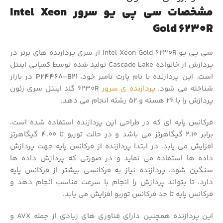
مشخصات سی پی یو سرور Intel Xeon
Gold 6230R
سی پی یو Intel Xeon Gold 6230R از سری پردازنده های برتر در
پردازش از خانواده Cascade Lake تولید شده توسط کمپانی اینتل
است. این پردازنده با نام پارت نامبر خود،
P24468-B21
در بازار
شناخته می شود.
پردازنده ی سرور
6230R گلد اینتل سری زئون
پردازش را با 26 هسته و 52 رشته انجام می دهد.
فرکانس پایه ای که در طراحی این پردازنده استفاده شده است،
برابر 2.10 گیگاهرتز می باشد و در حالت توربو تا 4.00 گیگاهرتز
افزایش می یابد. در ابتدا پردازنده از فرکانس پایه جهت پردازش
داده ها استفاده می نماید و در صورتی که پردازش داده ها
سنگین شود، پردازنده نیاز به فرکانسی بیشتر از فرکانس پایه
دارد، تا بتواند پردازش را انجام با سرعت مناسب انجام دهد و
فرکانس پایه تا حد فرکانس توربو افزایش می یابد.
این پردازنده همچنین دارای فناوری های زیادی از جمله AVX و