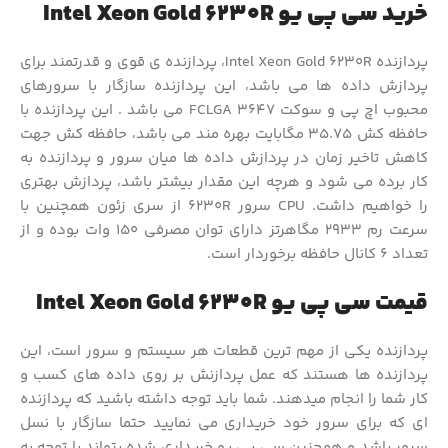
خرید سی پی یو Intel Xeon Gold 6230R
پردازنده Intel Xeon Gold 6230R، پردازنده ی قوی و قدرتمند برای
پردازش داده ها می باشد، این پردازنده سازگار با سرورهای
محبوب اچ پی و سوکت FCLGA 3647 می باشد . این پردازنده با
حافظه کش 35.75 مگابایت بهره مند می باشد، حافظه کش جهت
کاهش تاخیر زمان در پردازش داده ها میان سرور و پردازنده به
کار برده می شود و هرچه این مقدار بیشتر باشد، پردازش بهتری
را خواهیم داشت. CPU سرور 6230R از سری زئون همچنین با
سرعت رم 2933 مگاهرتز دارای توان مصرفی 150 وات بوده و از
تعداد 6 کانال حافظه برخوردار است.
قیمت سی پی یو Intel Xeon Gold 6230R
پردازنده یکی از مهم ترین قطعات هر سیستم و سرور است، این
پردازنده ها هستند که عمل پردازنش بر روی داده های کسب و
کار شما را انجام میدهند. شما باید توجه داشته باشید که پردازنده
ای که برای سرور خود خریداری می نمایید حتما سازگار با نسل
سرور باشد و همچنین سی پی یو خریداری شده بتواند با توجه به