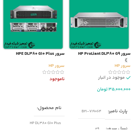
سرور HP ProLiant DL380 G9
سرور HPE DL380 G10 Plus
سرور HP
سرور HP
موجود در انبار
ناموجود
35,000,000
تومان
اطلاعات بیشتر
افزودن به سبد خرید
نام محصول
پارت نامبر
719064-B21
HP DL380 G10 Plus
نسل سرور
g9