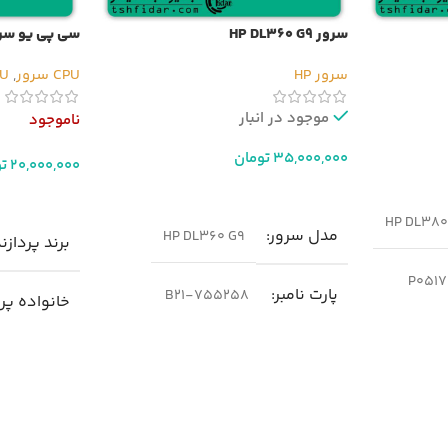
سرور HP DL360 G9
سی پی یو سرور Xeon E5-2696v4
سرور HP
CPU سرور
,
CPU 
موجود در انبار
ناموجود
35,000,000
تومان
20,000,000
ت
افزودن به سبد خرید
اطلاعات بیشت
HP DL380 
مدل سرور
HP DL360 G9
برند پردازن
P0517
پارت نامبر
755258-B21
خانواده پر
ge
نسل سرور
n Processor
g9
محل استفاد
پردازنده