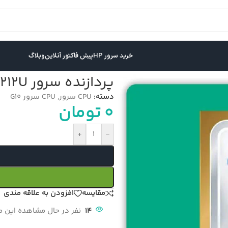
خرید سرور HP
پیش فاکتور آنلاین
وبلاگ
پردازنده سرور INTEL XEON GOLD 6212U
دسته:
CPU سرور
,
CPU سرور G10
0
تومان
+
-
مقایسه
افزودن به علاقه مندی
14
نفر در حال مشاهده این