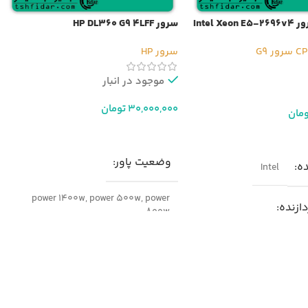
Intel 
سرور HP DL360 G9 4LFF
سرور G9
سرور HP
موجود در انبار
30,000,000
تومان
ومان
افزودن به سبد خرید
ر
وضعیت پاور
ده
Intel
power 1400w
,
power 500w
,
power
دازنده
800w
Intel Xeo
مدل
سرور HP DL360 G9
ه از پردازنده
پارت نامبر
755259-B21