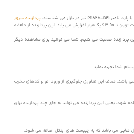
P11825-B21
نیز در بازار می شناسند.
پردازنده سرور
6212U اینتل از 24 هسته و 48 رشته جهت پردازش اطلاعات استفاده می نماید. فرکانس پایه این پردازنده برابر 2.40 گیگاهرتز می باشد و در حالت توربو تا 3.90 گیگاهرتز افزایش می یابد. این پردازنده از حافظه
 در رابطه با بعضی از ویژگی های این پردازنده صحبت می کنیم. شما می توانید برای مشاهده دیگر
 فناوری موجود در 6212U یک فناوری رمزگذاری میان سی پی یو و رم می باشد، که مختصر شده ی عبارت Advanced Encryption Standard می باشد. هدف این فناوری جلوگیری از ورود انواع کدهای مخرب
رایی استفاده شود. یعنی این پردازنده می تواند به جای چند پردازنده برای