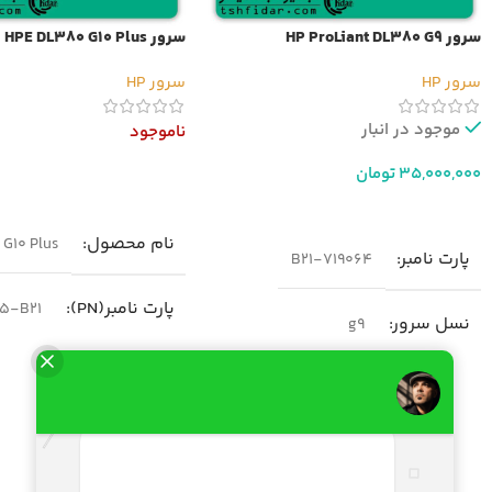
سرور HP ProLiant DL380 G9
سرور HPE DL380 G10 Plus
سرور HP
سرور HP
موجود در انبار
ناموجود
35,000,000
تومان
اطلاعات بیشتر
افزودن به سبد خرید
نام محصول
G10 Plus
پارت نامبر
719064-B21
پارت نامبر(PN)
5-B21
نسل سرور
g9
نسل سرور
neration10
مدل
سرور HP DL380 G9
پردازنده
شکل ظاهری سرور
رک مونت