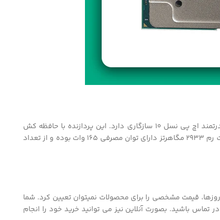
پردازنده سرور Intel Xeon Gold 6212U به عنوان پردازنده ای با عملکرد بالا و محبوب در بازار شناخته می شود. این پردازنده با سرور های قدرتمند اچ پی نسل 10 سازگاری دارد. این پردازنده با حافظه کش
35.75 مگابایت بهره مند می باشد و این موضوع موجب می شود تا تاخیر در پردازش میان سرور و پردازنده به حداقل برسد. همچنین با سرعت رم 2933 مگاهرتز دارای توان مصرفی 165 وات بوده و از تعداد
نوسانات ارز در این روزها، قیمت مشخصی را برای محصولات نمیتوان تعیین کرد. شما
 تماس باشید. بصورت آنلاین نیز می توانید خرید خود را انجام