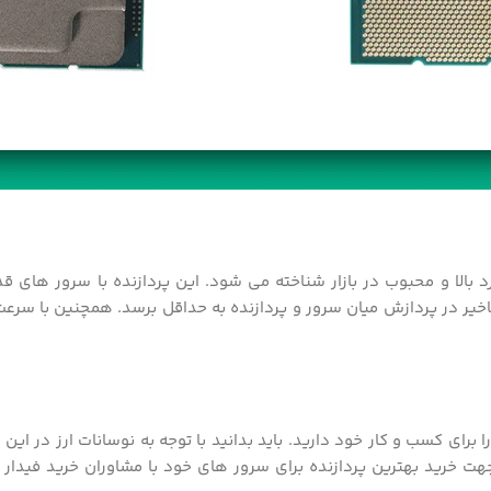
ی پی یو 6212U گلد نسل زئون اینتل را برای کسب و کار خود دارید. باید بدانید با توجه به 
 خرید بهترین پردازنده برای سرور های خود با مشاوران خرید فیدار در