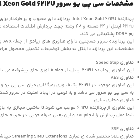
مشخصات سی پی یو سرور Intel Xeon Gold 6212U
پردازنده Intel Xeon Gold 6212U، پردازنده ای محبوب و پر طرفدار برای افردای که کارهایی با پردازش سنگین دارند می باشد. پردازنده 6212U را با پارت نامبر
رم DDR4 پشتیبانی می کند.
مشخصات این پردازنده اینتل به بخش توضیحات تکمیلی محصول مراجعه 
فناوری Speed Step
این فناوری پردازنده 6212U اینتل، از جمله فناوری های پیشرفته می باشد که به طور همزمان موجب میشود، عملکرد بالا صرفه جویی انرژی را سیستم شما تجربه نماید.
فناوری AES
به سی پی یو سرور می باشد و به نوعی در ایجاد امنیت در سرور کمک
فناوری مجازی سازی
این فناوری از پردازنده 6212U موجب می شود تا
شما عمل پردازش را انجام هد و این یعنی صرفه جویی در هزینه های 
فناوری SSE
فناوری SEE مختصر شده ی عبارت Streaming SIMD Extensions میباشد که در CPU سرور Gold 6212U به کار رفته است . این فناوری دستورالعمل هایی می باشد که به چیپست های اینتل اضافه می شود.