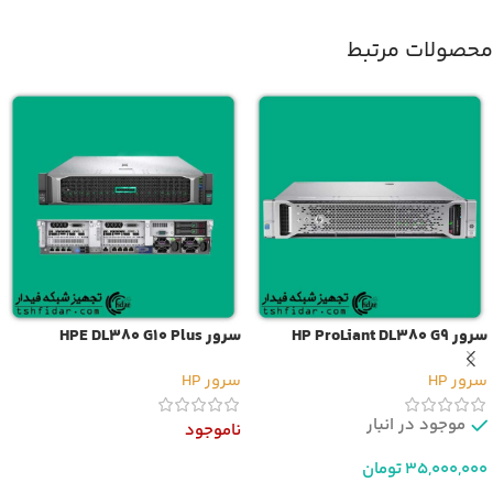
محصولات مرتبط
سرور HP ProLiant DL380 G9
سرور HPE DL380 G10 Plus
سرور HP
سرور HP
موجود در انبار
ناموجود
35,000,000
تومان
اطلاعات بیشتر