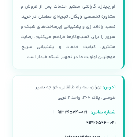
مقدار رم
اورجینال، گارانتی معتبر، خدمات پس از فروش و
سرعت پردازنده
مشاوره تخصصی رایگان، تجربه‌ای مطمئن در خرید،
تا 24 اسلات و هر رم تا 32 گیگابایت
حداکثر سرعت پردازنده 3.1 GHZ
نصب، راه‌اندازی و پشتیبانی زیرساخت‌های شبکه و
پردازنده
سرور را برای کسب‌وکارها فراهم می‌کنیم. رضایت
نوع شاسی
مشتری، کیفیت خدمات و پشتیبانی سریع،
سری پردازنده های Intel Xeon E5-
2600 V3, V4
قابلیت پشتیبانی از 36 درایو SFF
مهم‌ترین اولویت ما در تجهیز شبکه فیدار است.
همراه با محفظه نصب
تعداد هسته پردازنده
نوع سرور
رکمونت
آدرس:
تهران، سه راه طالقانی، خواجه نصیر
22 هسته
حافظه
طوسی، پلاک ۲۶۴، واحد ۲ غربی
حافظه رم
شماره تماس:
۰۲۱-۹۱۳۲۶۵۷۴
|
پشتیبانی از HPE DDR4
SmartMemory
DDR4, 2133 , 2400
۰۲۱-۹۱۳۲۶۵۹۴
تعداد اسلات رم
32 اسلات