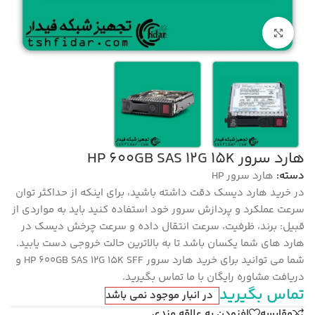
بزرگنمایی تصویر
هارد سرور HP 600GB SAS 12G 15K
دسته:
هارد سرور HP
در خرید هارد دیسک دقت داشته باشید، برای اینکه از حداکثر توان
سرعت عملکرد و پردازش سرور خود استفاده کنید باید به مواردی از
قبیل: برند، ظرفیت، سرعت انتقال داده و سرعت چرخش دیسک در
هارد های شما یکسان باشد تا به بالاترین حالت خروجی دست یابید.
شما می توانید برای خرید هارد سرور HP 600GB SAS 12G 15K SFF و
دریافت مشاوره رایگان با ما تماس بگیرید.
تماس بگیرید
در انبار موجود نمی باشد
مقایسه
افزودن به علاقه مندی