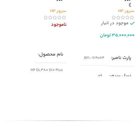
سرور HP
سرور HP
موجود در انبار
ناموجود
35,000,000
تومان
اطلاعات بیشتر
افزودن به سبد خرید
نام محصول
پارت نامبر
719064-B21
HP DL380 G10 Plus
نسل سرور
g9
پارت نامبر(PN)
مدل
سرور HP DL380 G9
P05175-B21
شکل ظاهری سرور
نسل سرور
generation10
رک مونت