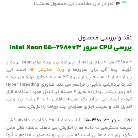
14
نفر در حال مشاهده این محصول هستند!
نقد و بررسی محصول
بررسی CPU سرور Intel Xeon E5-2680v3
INTEL XEON E5 2680V3 از خانواده پردازنده های Xeon بوده و
گزینه ایده آلی برای سرورها و
ورک استیشن HP
است. این
پردازنده از 12 هسته پردازشی و 24 هسته مجازی بهره می برد و
قدرت پردازشی بالایی را فراهم می کند. فناوری Hyper Threading
که روی بیشتر پردازنده های 2 هسته ای اینتل مورد استفاده قرار
گرفته است، می تواند یک هسته واقعی را به 2 رشته پردازشی
تبدیل کند و سرعت اجرای همزمان چند برنامه را افزایش دهد.
CPU سرور E5-2680 V3
با استفاده از 30 مگابایت حافظه کش،
سرعت دسترسی به داده ها را افزایش می دهد. حافظه کش محل
نگهداری داده هایی است که سی پی یو به صورت مداوم با آنها