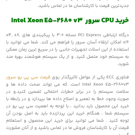
جدیدترین قیمت با کارشناسان ما در تماس باشید.
خرید CPU سرور Intel Xeon E5-2680 v3
درگاه ارتباطی PCI Express نسخه 3.0 با پیکربندی های x4, x8,
x16 امکان ارتقاء آسان سرور را فراهم می کند. شما می توانید با
استفاده از این اسلات تجهیزات جانبی را در سریع ترین زمان ممکن
به سیستم خود متصل کنید. و از یک سیستم هوشمند بهره مند
شوید.
فناوری ECC یکی از عوامل تاثیرگذار روی
قیمت سی پی یو سرور
Intel Xeon E5-2680v3 است. که می تواند صحت داده ها و
سلامت سیستم را در برابر خطرات احتمالی تضمین کنید.و در
صورت وجود خطا به تعمیر و اصلاح داده ها بپردازد و در رابطه با
خرید این محصول باید بدانید ، با توجه به اهمیت سی پی یو در
سیستم شما ، هنگام خرید این پردازنده باید به اصل بودن آن
توجه کنید . شما می توانید برای خرید این محصول و استعلام
قیمت آن با کارشناسان فروش ما در تماس باشید و از آنان مشورت