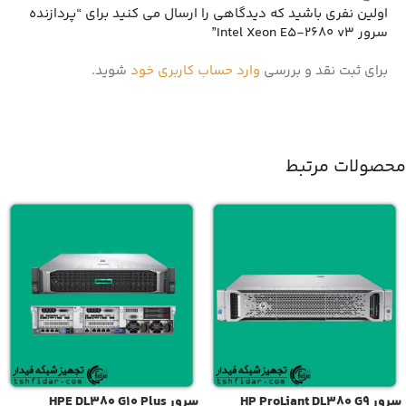
اولین نفری باشید که دیدگاهی را ارسال می کنید برای “پردازنده
سرور Intel Xeon E5-2680 v3”
برای ثبت نقد و بررسی
وارد حساب کاربری خود
شوید.
محصولات مرتبط
سرور HP ProLiant DL380 G9
سرور HPE DL380 G10 Plus