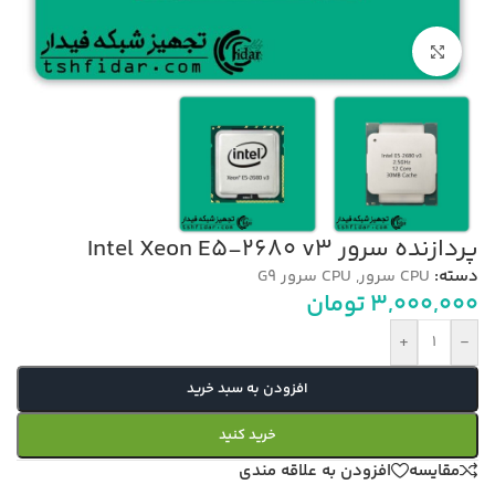
بزرگنمایی تصویر
پردازنده سرور Intel Xeon E5-2680 v3
دسته:
CPU سرور
,
CPU سرور G9
3,000,000
تومان
+
-
افزودن به سبد خرید
خرید کنید
مقایسه
افزودن به علاقه مندی