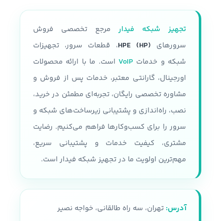
پردازنده
فرم فاکتور
2U
قابلیت نصب دو پردازنده نسل سوم
تجهیز شبکه فیدار
مرجع تخصصی فروش
Intel Xeon Platinum 8300 Intel
تعداد پردازنده
حداکثر دوتا
Xeon gold 6300 Intel Xeon gold
سرورهای
HPE (HP)
، قطعات سرور، تجهیزات
5300 Intel Xeon Silver 4300
شبکه و خدمات
VoIP
است. ما با ارائه محصولات
مقدار رم
اورجینال، گارانتی معتبر، خدمات پس از فروش و
سرعت پردازنده
مشاوره تخصصی رایگان، تجربه‌ای مطمئن در خرید،
تا 24 اسلات و هر رم تا 32 گیگابایت
حداکثر سرعت پردازنده 3.1 GHZ
نصب، راه‌اندازی و پشتیبانی زیرساخت‌های شبکه و
پردازنده
سرور را برای کسب‌وکارها فراهم می‌کنیم. رضایت
نوع شاسی
مشتری، کیفیت خدمات و پشتیبانی سریع،
سری پردازنده های Intel Xeon E5-
2600 V3, V4
قابلیت پشتیبانی از 36 درایو SFF
مهم‌ترین اولویت ما در تجهیز شبکه فیدار است.
همراه با محفظه نصب
تعداد هسته پردازنده
نوع سرور
رکمونت
آدرس:
تهران، سه راه طالقانی، خواجه نصیر
22 هسته