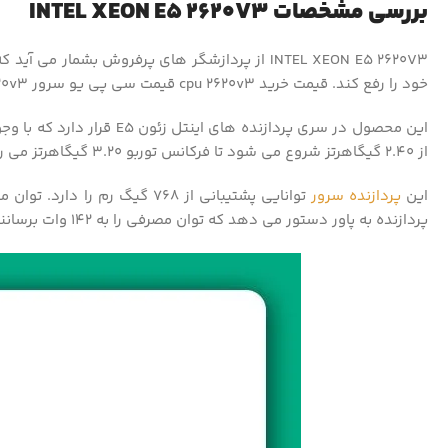
بررسی مشخصات INTEL XEON E5 2620V3
INTEL XEON E5 2620V3 از پردازشگر های پرفروش ب
خود را رفع کند. قیمت خرید cpu 2620v3 قیمت سی پی یو سرور Intel E5-2620v3 – E5-2620v3 این پردازنده بر اساس معماری Haswell-EP طراحی و به تولید رسیده است.
از 2.40 گیگاهرتز شروع می شود تا فرکانس توربو 3.20 گیگاهرتز می رسد تشکیل شده است.
این
پردازنده سرور
پردازنده به پاور دستور می دهد که توان مصرفی را به 142 وات برسانند تا برای انجام محاسبات پیچیده از نظر توان مصرفی کم نیاورد.