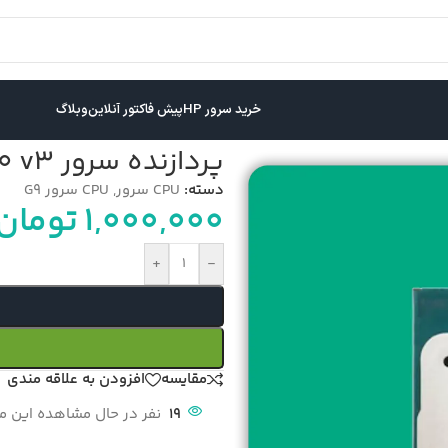
خرید سرور HP
پیش فاکتور آنلاین
وبلاگ
پردازنده سرور Intel Xeon E5-2620 v3
دسته:
CPU سرور
,
CPU سرور G9
1,000,000
تومان
+
-
مقایسه
افزودن به علاقه مندی
19
نفر در حال مشاهده این 