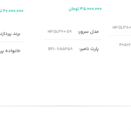
35,000,000
تومان
20,000,000
ت
افزودن به سبد خرید
اطلاعات بیشت
HP DL380 
مدل سرور
HP DL360 G9
برند پردازن
P0517
پارت نامبر
755258-B21
خانواده پر
ge
نسل سرور
n Processor
g9
محل استفاد
پردازنده
نسل سوم
Server
Intel Xeon E5-2620 V3 تا Intel Xeon
Intel
E5-2699 V4 سری
Xeon 
53
لیتوگرافی پ
تعداد هسته پردازنده