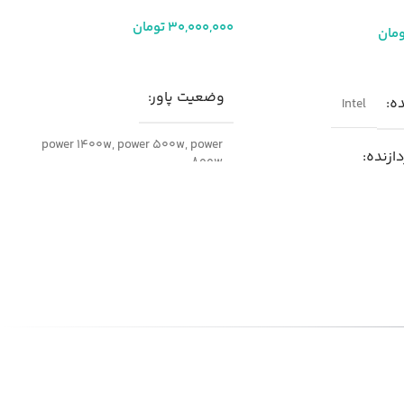
30,000,000
تومان
ومان
افزودن به سبد خرید
ر
وضعیت پاور
ده
Intel
power 1400w
,
power 500w
,
power
دازنده
800w
Intel Xeo
مدل
سرور HP DL360 G9
ه از پردازنده
پارت نامبر
755259-B21
برند
HPE
ردازنده
14 nm
نسل سرور
g9