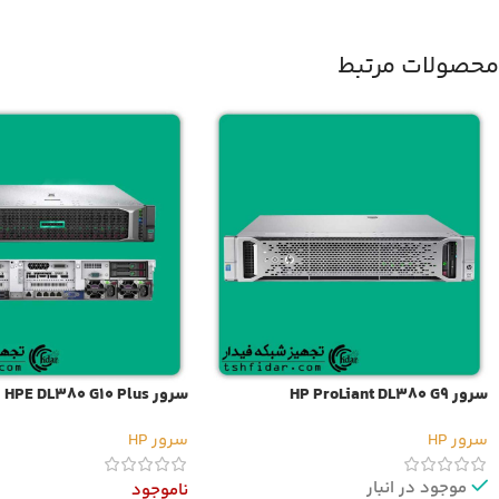
محصولات مرتبط
سرور HP ProLiant DL380 G9
سرور HPE DL380 G10 Plus
سرور HP
سرور HP
موجود در انبار
ناموجود