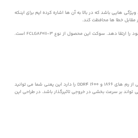
 می تواند ویژگی هایی باشد که در بالا به آن ها اشاره کرده ایم برای اینکه
می توان گفت اسلات توسعه PCIe 3.0 که این پردازنده از آن پشتیبانی می کند به کاربر این امکان را می دهد تا در صورت نیاز بتواند سرور خود را ارتقا دهد. سوکت این محصول از نوع FCLGA2011-3 است.
خرید cpu از اهمیت بالایی برخوردار است این یعنی باید در هنگام خرید این پردازنده دقت لازم را داشته باشید. این محصول توانایی پشتیبانی از رم های 1866 و 1600 DDR4 را دارد این یعنی شما می توانید
انند بهترین همخوانی را داشته باشند. حافظه کش این محصول تا 15 مگابایت می رسد که می تواند بر سرعت بخشی در خروجی تاثیرگذار باشد. در طراحی این