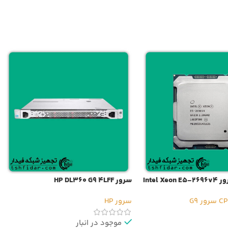
Intel 
سرور HP DL360 G9 4LFF
سرور G9
سرور HP
موجود در انبار