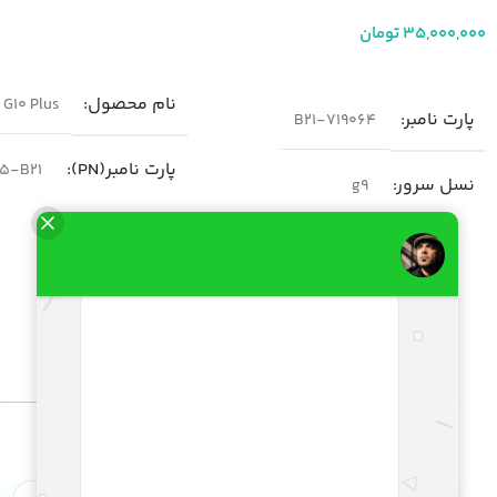
35,000,000
تومان
اطلاعات بیشتر
افزودن به سبد خرید
نام محصول
G10 Plus
پارت نامبر
719064-B21
پارت نامبر(PN)
5-B21
نسل سرور
g9
نسل سرور
neration10
مدل
سرور HP DL380 G9
پردازنده
شکل ظاهری سرور
رک مونت
قابلیت نصب دو پردازنده 
فرم فاکتور
 Xeon Platinum 8300 Intel
2U
gold 6300 Intel Xeon gold
00 Intel Xeon Silver 4300
تعداد پردازنده
حداکثر دوتا
سرعت پردازنده