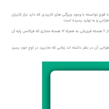
ردازنده قوی توانسته با وجود ویژگی های کاربردی که دارد نیاز کاربران
این محصول در سری پردازنده های اینتل زئون E5 قرار دارد که با وجود تنوع زیاد در این سری توانسته نظر بسیاری را جلب کند. این پردازنده از 6 هسته فیزیکی به همراه 12 هسته مجازی که فرکانس پایه آن
رم را دارد. توان مصرفی این محصول تا 85 وات میرد که با وجود قابلیت PPT که در حین طراحی آن در نظر داشته اند زمانی که مادربرد در اوج خود رسید