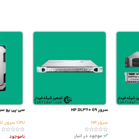
سرور HP DL360 G9
سی پی یو سرور Xeon E5-2696v4
سرور HP
CPU سرور
,
CPU 
موجود در انبار
ناموجود