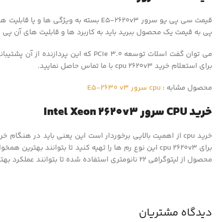
قیمت سی پی یو سرور E5-2620v3 بسته به 
پی به قیمت یک محصول ببرید باید به کاربرد ها و قابلیت های آن پی ببرید این پردازنده از حافظه ECC پشتیبانی می کند تا
برای استعلام خرید cpu 2620v3 با ما تماس حاصل نمایید.
محصول مشابه :
cpu سرور E5-2630 v3
خرید CPU سرور Intel Xeon 2620v3
محصول از لیتوگرافی 22 نانومتری استفاده شده تا بتوانند عملکرد بهتری در پردازش داشته باشد.
دیدگاه مشتریان