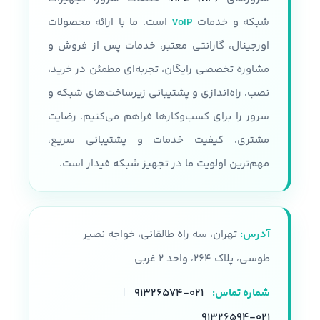
5300 Intel Xeon Silver 4300
شبکه و خدمات
VoIP
است. ما با ارائه محصولات
مقدار رم
اورجینال، گارانتی معتبر، خدمات پس از فروش و
سرعت پردازنده
مشاوره تخصصی رایگان، تجربه‌ای مطمئن در خرید،
تا 24 اسلات و هر رم تا 32 گیگابایت
حداکثر سرعت پردازنده 3.1 GHZ
نصب، راه‌اندازی و پشتیبانی زیرساخت‌های شبکه و
پردازنده
سرور را برای کسب‌وکارها فراهم می‌کنیم. رضایت
نوع شاسی
مشتری، کیفیت خدمات و پشتیبانی سریع،
سری پردازنده های Intel Xeon E5-
2600 V3, V4
قابلیت پشتیبانی از 36 درایو SFF
مهم‌ترین اولویت ما در تجهیز شبکه فیدار است.
همراه با محفظه نصب
تعداد هسته پردازنده
نوع سرور
رکمونت
آدرس:
تهران، سه راه طالقانی، خواجه نصیر
22 هسته
حافظه
طوسی، پلاک ۲۶۴، واحد ۲ غربی
حافظه رم
شماره تماس:
۰۲۱-۹۱۳۲۶۵۷۴
|
پشتیبانی از HPE DDR4
SmartMemory
DDR4, 2133 , 2400
۰۲۱-۹۱۳۲۶۵۹۴