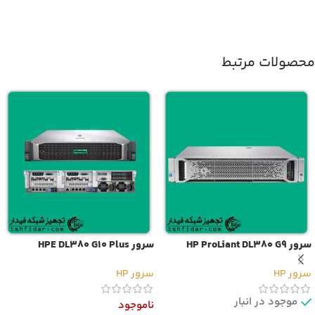
محصولات مرتبط
سرور HP ProLiant DL380 G9
سرور HPE DL380 G10 Plus
سرور HP
سرور HP
موجود در انبار
ناموجود