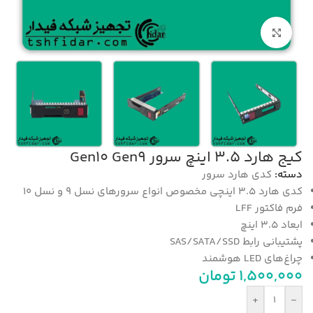
بزرگنمایی تصویر
کیج هارد 3.5 اینچ سرور Gen10 Gen9
دسته:
کدی هارد سرور
کدی هارد 3.5 اینچی مخصوص انواع سرورهای نسل 9 و نسل 10
فرم فاکتور LFF
ابعاد 3.5 اینچ
پشتیبانی رابط SAS/SATA/SSD
چراغ‌های LED هوشمند
1,500,000
تومان
+
-