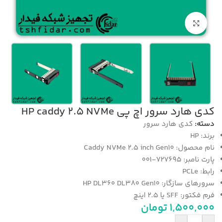
بزرگنمایی تصویر
کدی هارد سرور اچ پی HP caddy 2.5 NVMe
دسته:
کدی هارد سرور
برند: HP
نام محصول: Caddy NVMe 2.5 inch Gen10
پارت نامبر: 727695-001
رابط: PCLe
سرورهای سازگار: HP DL360 DL380 Gen10
فرم فکتور: SFF یا 2.5 اینچ
1,500,000
تومان