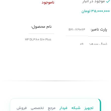
موجود در انبار
ناموجود
35,000,000
تومان
اطلاعات بیشتر
افزودن به سبد خرید
نام محصول
پارت نامبر
719064-B21
HP DL380 G10 Plus
نسل سرور
g9
پارت نامبر(PN)
مدل
سرور HP DL380 G9
P05175-B21
شکل ظاهری سرور
نسل سرور
generation10
رک مونت
پردازنده
فرم فاکتور
2U
قابلیت نصب دو پردازنده نسل سوم
تجهیز شبکه فیدار
مرجع تخصصی فروش