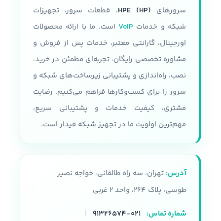
Intel Xeon Platinum 8300 Intel
تعداد پردازنده
حداکثر دوتا
Xeon gold 6300 Intel Xeon gold
سرورهای
HPE (HP)
، قطعات سرور، تجهیزات
5300 Intel Xeon Silver 4300
شبکه و خدمات
VoIP
است. ما با ارائه محصولات
مقدار رم
اورجینال، گارانتی معتبر، خدمات پس از فروش و
سرعت پردازنده
مشاوره تخصصی رایگان، تجربه‌ای مطمئن در خرید،
تا 24 اسلات و هر رم تا 32 گیگابایت
حداکثر سرعت پردازنده 3.1 GHZ
نصب، راه‌اندازی و پشتیبانی زیرساخت‌های شبکه و
پردازنده
سرور را برای کسب‌وکارها فراهم می‌کنیم. رضایت
نوع شاسی
مشتری، کیفیت خدمات و پشتیبانی سریع،
سری پردازنده های Intel Xeon E5-
2600 V3, V4
قابلیت پشتیبانی از 36 درایو SFF
مهم‌ترین اولویت ما در تجهیز شبکه فیدار است.
همراه با محفظه نصب
تعداد هسته پردازنده
نوع سرور
رکمونت
آدرس:
تهران، سه راه طالقانی، خواجه نصیر
22 هسته
حافظه
طوسی، پلاک ۲۶۴، واحد ۲ غربی
حافظه رم
شماره تماس:
۰۲۱-۹۱۳۲۶۵۷۴
|
پشتیبانی از HPE DDR4