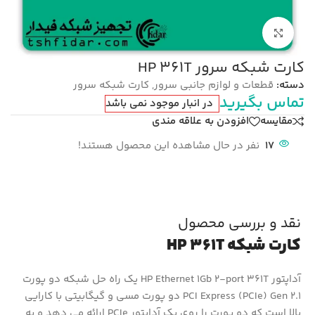
بزرگنمایی تصویر
کارت شبکه سرور HP 361T
دسته:
قطعات و لوازم جانبی سرور
,
کارت شبکه سرور
تماس بگیرید
در انبار موجود نمی باشد
مقایسه
افزودن به علاقه مندی
17
نفر در حال مشاهده این محصول هستند!
نقد و بررسی محصول
کارت شبکه HP 361T
آداپتور HP Ethernet 1Gb 2-port 361T یک راه حل شبکه دو پورت
PCI Express (PCIe) Gen 2.1 دو پورت مسی و گیگابیتی با کارایی
بالا است که دو پورت را روی یک آداپتور PCIe ارائه می دهد و به