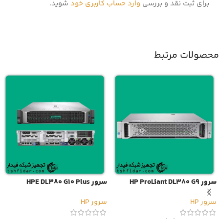
برای ثبت نقد و بررسی
وارد حساب کاربری خود
شوید.
محصولات مرتبط
سرور HP ProLiant DL380 G9
سرور HPE DL380 G10 Plus
سرور HP
سرور HP