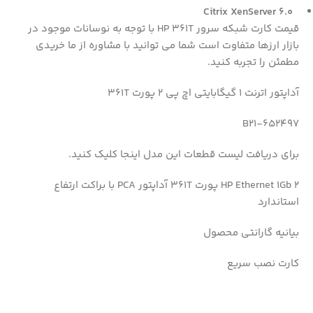
Citrix XenServer 6.0
قیمت کارت شبکه سرور HP 361T با توجه به نوسانات موجود در
بازار ارزها متفاوت است شما می توانید با مشاوره از ما خریدی
مطمئن را تجربه کنید.
آداپتور اترنت 1 گیگابایتی اچ پی 2 پورت 361T
652497-B21
برای دریافت لیست قطعات این مدل اینجا کلیک کنید.
HP Ethernet 1Gb 2 پورت 361T آداپتور PCA با براکت ارتفاع
استاندارد
بیانیه گارانتی محصول
کارت نصب سریع