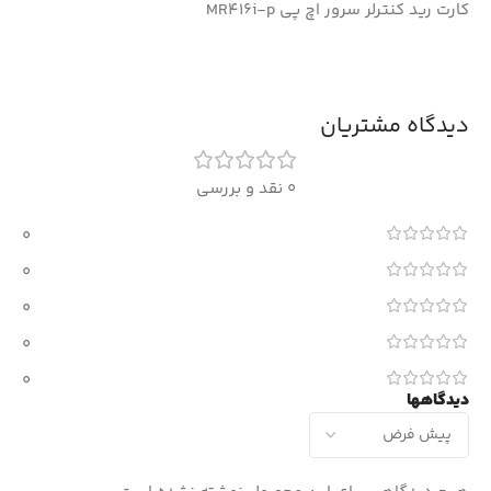
کارت رید کنترلر سرور اچ پی MR416i-p
دیدگاه مشتریان
0 نقد و بررسی
0
0
0
0
0
دیدگاهها