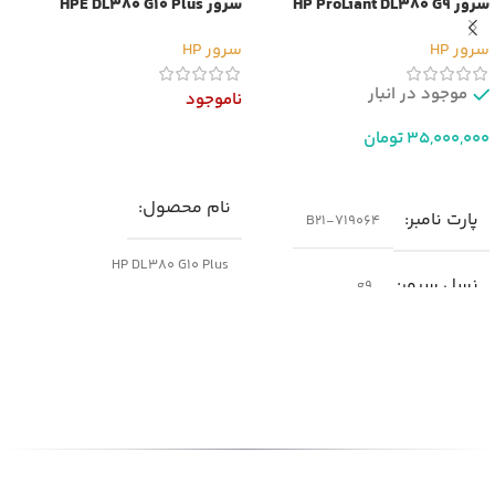
سرور HP ProLiant DL380 G9
سرور HPE DL380 G10 Plus
سرور HP
سرور HP
موجود در انبار
ناموجود
35,000,000
تومان
اطلاعات بیشتر
افزودن به سبد خرید
نام محصول
پارت نامبر
719064-B21
HP DL380 G10 Plus
نسل سرور
g9
پارت نامبر(PN)
مدل
سرور HP DL380 G9
P05175-B21
شکل ظاهری سرور
نسل سرور
generation10
رک مونت