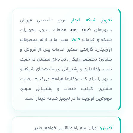
پردازنده
فرم فاکتور
2U
قابلیت نصب دو پردازنده نسل سوم
تجهیز شبکه فیدار
مرجع تخصصی فروش
Intel Xeon Platinum 8300 Intel
تعداد پردازنده
حداکثر دوتا
Xeon gold 6300 Intel Xeon gold
سرورهای
HPE (HP)
، قطعات سرور، تجهیزات
5300 Intel Xeon Silver 4300
شبکه و خدمات
VoIP
است. ما با ارائه محصولات
مقدار رم
اورجینال، گارانتی معتبر، خدمات پس از فروش و
سرعت پردازنده
مشاوره تخصصی رایگان، تجربه‌ای مطمئن در خرید،
تا 24 اسلات و هر رم تا 32 گیگابایت
حداکثر سرعت پردازنده 3.1 GHZ
نصب، راه‌اندازی و پشتیبانی زیرساخت‌های شبکه و
پردازنده
سرور را برای کسب‌وکارها فراهم می‌کنیم. رضایت
نوع شاسی
مشتری، کیفیت خدمات و پشتیبانی سریع،
سری پردازنده های Intel Xeon E5-
2600 V3, V4
قابلیت پشتیبانی از 36 درایو SFF
مهم‌ترین اولویت ما در تجهیز شبکه فیدار است.
همراه با محفظه نصب
تعداد هسته پردازنده
نوع سرور
رکمونت
آدرس:
تهران، سه راه طالقانی، خواجه نصیر
22 هسته