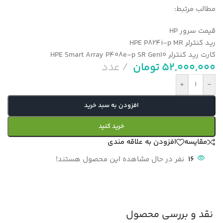
مطالب مرتبط:
قیمت سرور HP
رید کنترلر HPE P824i-p MR
کارت رید کنترلر HPE Smart Array P408e-p SR Gen10
52,000,000
تومان
عدد
+
-
افزودن به سبد خرید
خرید کنید
مقایسه
افزودن به علاقه مندی
16
نفر در حال مشاهده این محصول هستند!
نقد و بررسی محصول