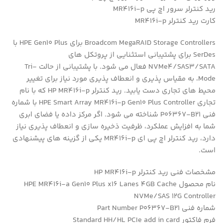
رید کنترلر سرور اچ پی MR416i-p
کارت رید کنترلر MR416i-p
Broadcom MegaRAID Storage Controllers برای HPE Gen10 Plus با
SerDes برای پشتیبانی استثنایی از پروتکل های
NVMe4/SAS3/SATA فعال می شود. با پشتیبانی از حالت Tri-
Mode، به مقیاس پذیری و انعطاف پذیری مورد نیاز برای تغییر
محیط های تجاری دست یابید. رید کنترلر HP MR416i-p که با نام
تجاری HPE Smart Array MR416i-p Gen10 Plus Controller با شماره
فنی P06367-B21 شناخته می شود. اگر مرکز داده یا فضای ابری
شما به افزایش عملکرد، ظرفیت ذخیره سازی و انعطاف پذیری نیاز
دارد، رید کنترلر اچ پی ای MR416i-p یکی از گزینه های پیشنهادی
است.
مشخصات فنی رید کنترلر HP MR416i-p
نام محصول HPE MR416i-a Gen10 Plus x16 Lanes 4GB Cache
NVMe/SAS 12G Controller
شماره فنی Part Number P06367-B21
فرم فاکتور Standard HH/HL PCIe add in card