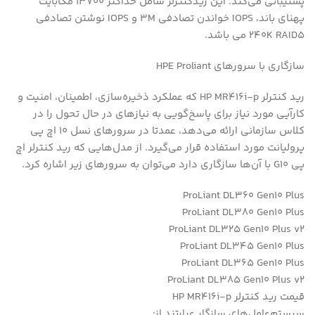
پشتیبانی می‌کند. این ریدکنترلر شامل حداکثر 13700 مگابایت
پهنای باند، IOPS خواندن تصادفی 3M و IOPS نوشتن تصادفی
240K RAID5 می باشد.
سازگاری با سرورهای HPE Proliant
رید کنترلر HP MR416i-p که عملکرد ذخیره‌سازی‌، اطمینان‌، امنیت و
کارآیی مورد نیاز برای پاسخ‌گویی به نیازهای در حال تحول را در
کلاس سازمانی ارائه می‌دهد، عمدتا در سرورهای نسل 10 اچ پی
پرولیانت مورد استفاده قرار می‌گیرد. از مدل‌هایی که رید کنترلر اچ
پی G10 با آن‌ها سازگاری دارد می‌توان به سرورهای زیر اشاره کرد.
ProLiant DL360 Gen10 Plus
ProLiant DL380 Gen10 Plus
ProLiant DL325 Gen10 Plus v2
ProLiant DL345 Gen10 Plus
ProLiant DL365 Gen10 Plus
ProLiant DL385 Gen10 Plus v2
قیمت رید کنترلر HP MR416i-p
سیستم‌عامل‌های سازگار عبارتند از: