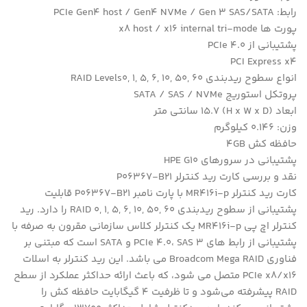
رابط: PCIe Gen4 host / Gen4 NVMe / Gen 3 SAS/SATA
پورت ها x8 host / x16 internal tri-mode
پشتیبانی از PCIe 4.0
PCI Express x4
انواع سطوح ریدبندی RAID Levels0, 1, 5, 6, 10, 50, 60
پروتکل استوریج SATA / SAS / NVMe
ابعاد (H x W x D) 15.7 سانتی متر
وزن: 0.146 کیلوگرم
حافظه کش 4GB
پشتیبانی در سرورهای HPE G10
نقد و بررسی کارت رید کنترلر P06367-B21
کارت رید کنترلر MR416i-p با پارت نامبر P06367-B21 قابلیت
پشتیبانی از سطوح ریدبندی RAID 0, 1, 5, 6, 10, 50, 60 را دارد. رید
کنترلر اچ پی MR416i-p یک کنترلر کلاس سازمانی مقرون به صرفه با
پشتیبانی از رابط های PCIe 4.0، SAS 3 و SATA است که مبتنی بر
فناوری Broadcom Mega RAID می باشد. این رید کنترلر به اسلات
PCIe x8/x16 متصل می شود، که باعث ارائه حداکثر عملکرد از سطح
RAID پیشرفته می‌شود و تا ظرفیت 4 گیگابایت حافظه کش را