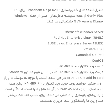
کنترل‌کننده‌های ذخیره‌سازی Broadcom Mega RAID برای HPE
Gen10 Plus از همه سیستم‌عامل‌های اصلی از جمله Windows،
Linux® و VMware® پشتیبانی می‌کنند.
Microsoft Windows Server
Red Hat Enterprise Linux (RHEL)
SUSE Linux Enterprise Server (SLES)
VMware ESXi
Canonical Ubuntu
CentOS
قیمت رید کنترلر HP MR416i-p
قیمت رید کنترلر HP MR416i-p که براساس فرم فاکتور Standard
HH/HL PCIe add in card طراحی شده است، با توجه به نوسانات بازار
ارزی متغیر خواهد بود. خرید رید کنترلر HP MR416i-p، برای همه
محیط‌های مرکز داده که RAID در آن‌ها قابل اجرا است، ایده‌آل است
و زمان‌های بازسازی را کاهش می‌دهد. برای کسب اطلاعات بیشتر
مشاورین ما پاسخگوی شما عزیزان هستند.