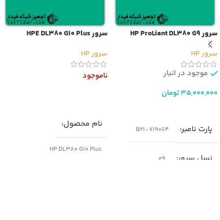
سرور HP ProLiant DL380 G9
سرور HPE DL380 G10 Plus
سرور HP
سرور HP
موجود در انبار
ناموجود
35,000,000
تومان
اطلاعات بیشتر
افزودن به سبد خرید
نام محصول
پارت نامبر
719064-B21
HP DL380 G10 Plus
نسل سرور
g9
پارت نامبر(PN)
مدل
سرور HP DL380 G9
P05175-B21
شکل ظاهری سرور