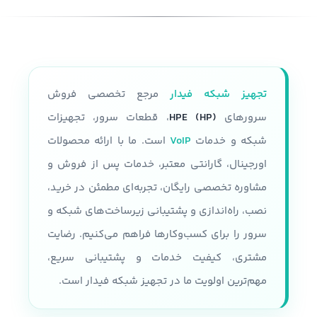
نسل سرور
generation10
رک مونت
پردازنده
فرم فاکتور
2U
قابلیت نصب دو پردازنده نسل سوم
تجهیز شبکه فیدار
مرجع تخصصی فروش
Intel Xeon Platinum 8300 Intel
تعداد پردازنده
حداکثر دوتا
Xeon gold 6300 Intel Xeon gold
سرورهای
HPE (HP)
، قطعات سرور، تجهیزات
5300 Intel Xeon Silver 4300
شبکه و خدمات
VoIP
است. ما با ارائه محصولات
مقدار رم
اورجینال، گارانتی معتبر، خدمات پس از فروش و
سرعت پردازنده
مشاوره تخصصی رایگان، تجربه‌ای مطمئن در خرید،
تا 24 اسلات و هر رم تا 32 گیگابایت
حداکثر سرعت پردازنده 3.1 GHZ
نصب، راه‌اندازی و پشتیبانی زیرساخت‌های شبکه و
پردازنده
سرور را برای کسب‌وکارها فراهم می‌کنیم. رضایت
نوع شاسی
مشتری، کیفیت خدمات و پشتیبانی سریع،
سری پردازنده های Intel Xeon E5-
2600 V3, V4
قابلیت پشتیبانی از 36 درایو SFF
مهم‌ترین اولویت ما در تجهیز شبکه فیدار است.
همراه با محفظه نصب