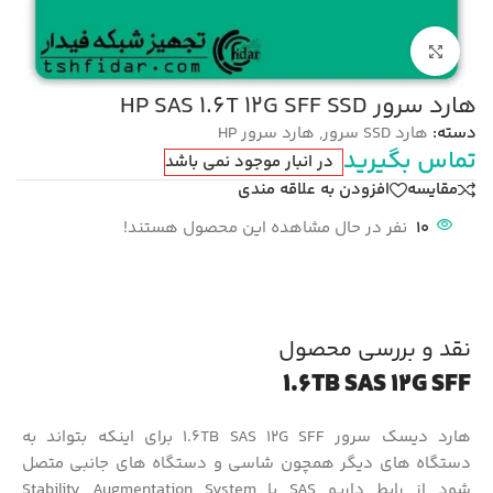
بزرگنمایی تصویر
هارد سرور HP SAS 1.6T 12G SFF SSD
دسته:
هارد SSD سرور
,
هارد سرور HP
تماس بگیرید
در انبار موجود نمی باشد
مقایسه
افزودن به علاقه مندی
10
نفر در حال مشاهده این محصول هستند!
نقد و بررسی محصول
1.6TB SAS 12G SFF
هارد دیسک سرور 1.6TB SAS 12G SFF برای اینکه بتواند به
دستگاه های دیگر همچون شاسی و دستگاه های جانبی متصل
شود از رابط داریو SAS یا Stability Augmentation System