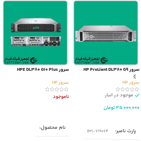
سرور HP ProLiant DL380 G9
سرور HPE DL380 G10 Plus
سرور HP
سرور HP
موجود در انبار
ناموجود
35,000,000
تومان
اطلاعات بیشتر
افزودن به سبد خرید
نام محصول
پارت نامبر
719064-B21