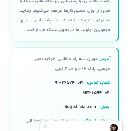
نصب، راه‌اندازی و پشتیبانی زیرساخت‌های شبکه و
پردازنده
سرور را برای کسب‌وکارها فراهم می‌کنیم. رضایت
نوع شاسی
مشتری، کیفیت خدمات و پشتیبانی سریع،
سری پردازنده های Intel Xeon E5-
2600 V3, V4
قابلیت پشتیبانی از 36 درایو SFF
مهم‌ترین اولویت ما در تجهیز شبکه فیدار است.
همراه با محفظه نصب
تعداد هسته پردازنده
نوع سرور
رکمونت
آدرس:
تهران، سه راه طالقانی، خواجه نصیر
22 هسته
حافظه
طوسی، پلاک ۲۶۴، واحد ۲ غربی
حافظه رم
شماره تماس:
۰۲۱-۹۱۳۲۶۵۷۴
|
پشتیبانی از HPE DDR4
SmartMemory
DDR4, 2133 , 2400
۰۲۱-۹۱۳۲۶۵۹۴
تعداد اسلات رم
32 اسلات
ایمیل:
info@tshfidar.com
اسلات رم
24 عدد
فرم فکتور
ساعات پاسخگویی:
شنبه تا پنجشنبه | ۹:۰۰ الی
2u
هارد دیسک قابل پشتیبانی
۱۸:۰۰