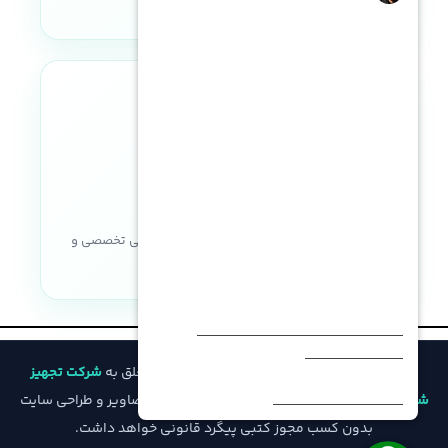
نوع پردازنده
intel
Hot Plug
,
LFF SAS
,
LFF SAS SSD
,
LFF SATA
,
LFF SATA SSD
,
SFF SAS
,
SFF SAS SSD
,
SFF SATA
,
SFF SATA
SSD
تعداد هسته در هر پردازنده
نماد اعتماد الکترونیکی
تعداد فن
16 الی 40 هسته برای هر پردازنده
با نصب دو پردازنده= 6 فن
,
با نصب
حداکثر حافظه
یک پردازنده= 4 فن
خریدی مطمئن با ضمانت اصالت کالا، پشتیبانی تخصصی و
8.1 ترابایت RDIMM (هر پردازنده 4
منبع تغذیه
ترابایت) – 11.2 ترابایت LRDIMM
خدمات پس از فروش
1400 وات
,
1600 وات
,
500 وات
,
800
نوع NVDIMM
وات
Intel® Optane™ Persistent
© تمامی حقوق مادی و معنوی این وب‌سایت متعلق به
شرکت تجهیز
نسل ILO
Memory for HPE
iLO 4
شبکه فیدار
است و هرگونه کپی‌برداری از محتوا، تصاویر و طراحی سایت
بدون کسب مجوز کتبی پیگرد قانونی خواهد داشت.
ظرفیت NVDIMM
سیستم عامل