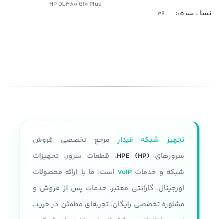
HP DL380 G10 Plus
نسل سرور
g9
پارت نامبر(PN)
مدل
سرور HP DL380 G9
P05175-B21
شکل ظاهری سرور
نسل سرور
generation10
رک مونت
پردازنده
فرم فاکتور
2U
قابلیت نصب دو پردازنده نسل سوم
تجهیز شبکه فیدار
مرجع تخصصی فروش
Intel Xeon Platinum 8300 Intel
تعداد پردازنده
حداکثر دوتا
Xeon gold 6300 Intel Xeon gold
سرورهای
HPE (HP)
، قطعات سرور، تجهیزات
5300 Intel Xeon Silver 4300
شبکه و خدمات
VoIP
است. ما با ارائه محصولات
مقدار رم
اورجینال، گارانتی معتبر، خدمات پس از فروش و
سرعت پردازنده
مشاوره تخصصی رایگان، تجربه‌ای مطمئن در خرید،
تا 24 اسلات و هر رم تا 32 گیگابایت
حداکثر سرعت پردازنده 3.1 GHZ