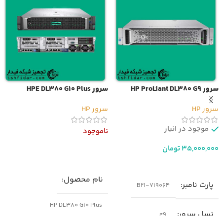
سرور HP ProLiant DL380 G9
سرور HPE DL380 G10 Plus
سرور HP
سرور HP
موجود در انبار
ناموجود
35,000,000
تومان
اطلاعات بیشتر
افزودن به سبد خرید
نام محصول
پارت نامبر
719064-B21
HP DL380 G10 Plus
نسل سرور
g9