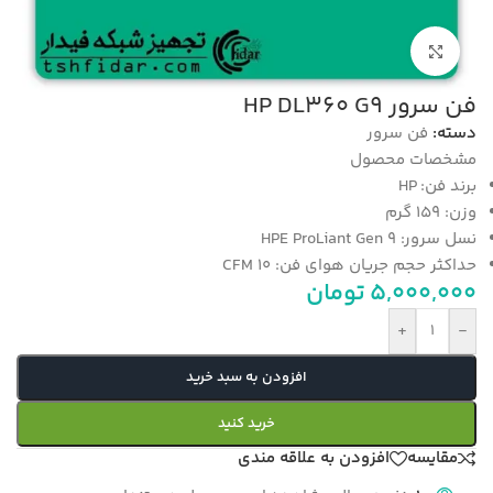
بزرگنمایی تصویر
فن سرور HP DL360 G9
دسته:
فن سرور
مشخصات محصول
برند فن:
HP
وزن: 159 گرم
نسل سرور: HPE ProLiant Gen 9
حداکثر حجم جریان هوای فن: 10 CFM
5,000,000
تومان
+
-
افزودن به سبد خرید
خرید کنید
مقایسه
افزودن به علاقه مندی