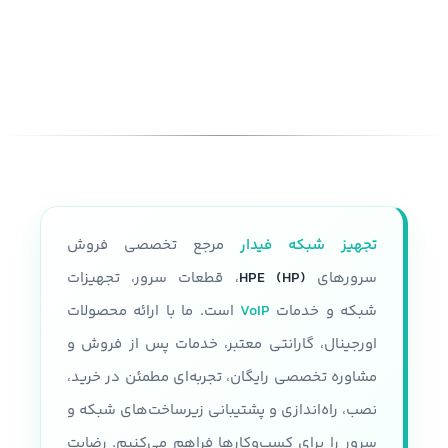
پارت نامبر(PN)
مدل
سرور HP DL380 G9
P05175-B21
شکل ظاهری سرور
نسل سرور
generation10
رک مونت
پردازنده
فرم فاکتور
2U
قابلیت نصب دو پردازنده نسل سوم
تجهیز شبکه فیدار
مرجع تخصصی فروش
Intel Xeon Platinum 8300 Intel
تعداد پردازنده
حداکثر دوتا
Xeon gold 6300 Intel Xeon gold
سرورهای
HPE (HP)
، قطعات سرور، تجهیزات
5300 Intel Xeon Silver 4300
شبکه و خدمات
VoIP
است. ما با ارائه محصولات
مقدار رم
اورجینال، گارانتی معتبر، خدمات پس از فروش و
سرعت پردازنده
مشاوره تخصصی رایگان، تجربه‌ای مطمئن در خرید،
تا 24 اسلات و هر رم تا 32 گیگابایت
حداکثر سرعت پردازنده 3.1 GHZ
نصب، راه‌اندازی و پشتیبانی زیرساخت‌های شبکه و
پردازنده
سرور را برای کسب‌وکارها فراهم می‌کنیم. رضایت