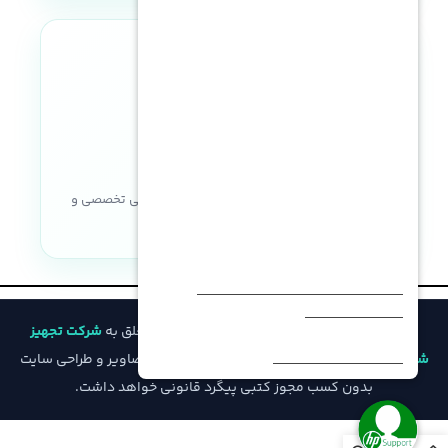
LFF SATA
,
LFF SATA SSD
,
SFF SAS
,
SFF SAS SSD
,
SFF SATA
,
SFF SATA
SSD
تعداد هسته در هر پردازنده
نماد اعتماد الکترونیکی
تعداد فن
16 الی 40 هسته برای هر پردازنده
با نصب دو پردازنده= 6 فن
,
با نصب
حداکثر حافظه
یک پردازنده= 4 فن
خریدی مطمئن با ضمانت اصالت کالا، پشتیبانی تخصصی و
8.1 ترابایت RDIMM (هر پردازنده 4
منبع تغذیه
ترابایت) – 11.2 ترابایت LRDIMM
خدمات پس از فروش
1400 وات
,
1600 وات
,
500 وات
,
800
نوع NVDIMM
وات
Intel® Optane™ Persistent
© تمامی حقوق مادی و معنوی این وب‌سایت متعلق به
شرکت تجهیز
نسل ILO
Memory for HPE
iLO 4
شبکه فیدار
است و هرگونه کپی‌برداری از محتوا، تصاویر و طراحی سایت
بدون کسب مجوز کتبی پیگرد قانونی خواهد داشت.
ظرفیت NVDIMM
سیستم عامل