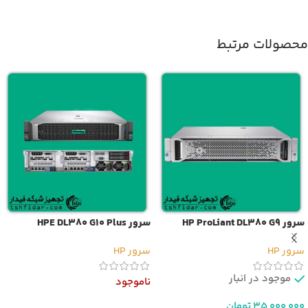
محصولات مرتبط
سرور HP ProLiant DL380 G9
سرور HPE DL380 G10 Plus
سرور HP
سرور HP
موجود در انبار
ناموجود
35,000,000
تومان