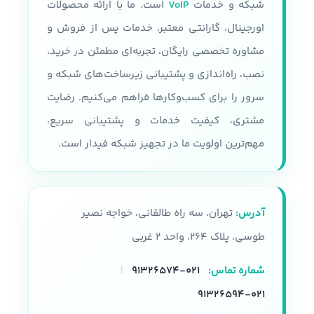
شبکه و خدمات
VoIP
است. ما با ارائه محصولات
مقدار رم
اورجینال، گارانتی معتبر، خدمات پس از فروش و
سرعت پردازنده
مشاوره تخصصی رایگان، تجربه‌ای مطمئن در خرید،
تا 24 اسلات و هر رم تا 32 گیگابایت
حداکثر سرعت پردازنده 3.1 GHZ
نصب، راه‌اندازی و پشتیبانی زیرساخت‌های شبکه و
پردازنده
سرور را برای کسب‌وکارها فراهم می‌کنیم. رضایت
نوع شاسی
مشتری، کیفیت خدمات و پشتیبانی سریع،
سری پردازنده های Intel Xeon E5-
2600 V3, V4
قابلیت پشتیبانی از 36 درایو SFF
مهم‌ترین اولویت ما در تجهیز شبکه فیدار است.
همراه با محفظه نصب
تعداد هسته پردازنده
نوع سرور
رکمونت
آدرس:
تهران، سه راه طالقانی، خواجه نصیر
22 هسته
حافظه
طوسی، پلاک ۲۶۴، واحد ۲ غربی
حافظه رم
شماره تماس:
۰۲۱-۹۱۳۲۶۵۷۴
|
پشتیبانی از HPE DDR4
SmartMemory
DDR4, 2133 , 2400
۰۲۱-۹۱۳۲۶۵۹۴