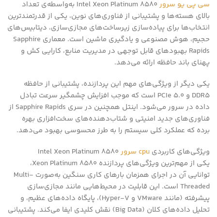
سی پی یو سرور
Intel Xeon Platinum 8580 به‌واسطه‌ی تعداد
بالای هسته‌ها و پشتیبانی از فناوری‌های نوین، یکی از قدرتمندترین
انتخاب‌ها برای پیاده‌سازی زیرساخت‌های مجازی‌سازی، دیتابیس‌های
حجیم، هوش مصنوعی و یادگیری ماشین است. معماری Sapphire
Rapids بهبودهای قابل توجهی در مدیریت منابع، کارایی کش و
پهنای باند حافظه ارائه می‌دهد.
یکی دیگر از ویژگی‌های مهم این پردازنده، پشتیبانی از حافظه
DDR5 و PCIe 5.0 است که موجب افزایش چشمگیر سرعت تبادل
داده در سرور می‌شود. اینتل همچنین در سری Sapphire Rapids از
فناوری‌های جدید امنیتی و شتاب‌دهنده‌های سخت‌افزاری بهره
برده که عملکرد کلی سیستم را به طرز محسوسی بهبود می‌دهد.
ویژگی‌های کاربردی
cpu سرور
Intel Xeon Platinum 8580
یکی از مهم‌ترین ویژگی‌های پردازنده Xeon Platinum 8580،
توانایی آن در اجرای همزمان بارهای کاری سنگین به‌صورت Multi-
Threaded است. این قابلیت در محیط‌هایی مانند مجازی‌سازی
پیشرفته (مانند VMware و Hyper-V)، پایگاه‌ داده‌های عظیم، و
تحلیل داده‌های کلان (Big Data) نقش کلیدی ایفا می‌کند. پشتیبانی