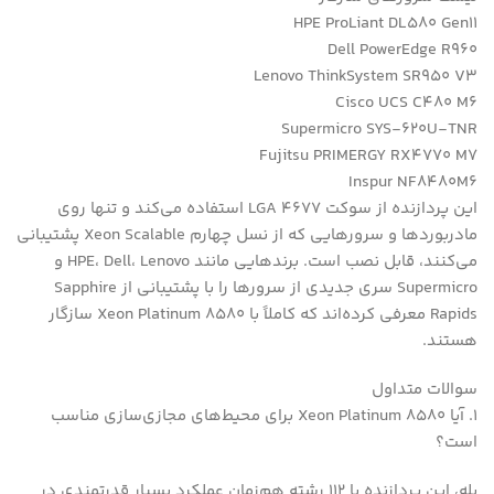
HPE ProLiant DL580 Gen11
Dell PowerEdge R960
Lenovo ThinkSystem SR950 V3
Cisco UCS C480 M6
Supermicro SYS-620U-TNR
Fujitsu PRIMERGY RX4770 M7
Inspur NF8480M6
این پردازنده از سوکت LGA 4677 استفاده می‌کند و تنها روی
مادربوردها و سرورهایی که از نسل چهارم Xeon Scalable پشتیبانی
می‌کنند، قابل نصب است. برندهایی مانند HPE، Dell، Lenovo و
Supermicro سری جدیدی از سرورها را با پشتیبانی از Sapphire
Rapids معرفی کرده‌اند که کاملاً با Xeon Platinum 8580 سازگار
هستند.
سوالات متداول
1. آیا Xeon Platinum 8580 برای محیط‌های مجازی‌سازی مناسب
است؟
بله، این پردازنده با 112 رشته هم‌زمان عملکرد بسیار قدرتمندی در