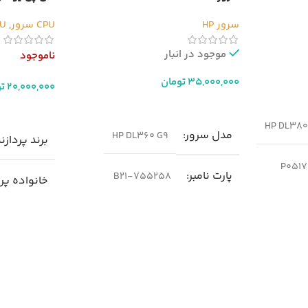
سرور HP
CPU سرور
,
CPU 
موجود در انبار
ناموجود
35,000,000
تومان
20,000,000
ت
افزودن به سبد خرید
اطلاعات بیشت
HP DL380 
مدل سرور
HP DL360 G9
برند پردازن
P0517
پارت نامبر
755258-B21
خانواده پر
ge
نسل سرور
n Processor
g9
محل استفاد
پردازنده
نسل سوم
Server
Intel Xeon E5-2620 V3 تا Intel Xeon
Intel
E5-2699 V4 سری