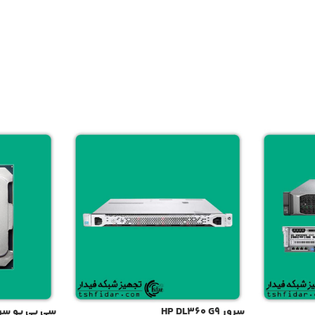
سرور HP DL360 G9
سی پی یو سرور Xeon E5-2696v4