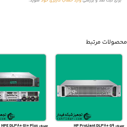
برای ثبت نقد و بررسی
وارد حساب کاربری خود
شوید.
محصولات مرتبط
سرور HP ProLiant DL380 G9
سرور HPE DL380 G10 Plus