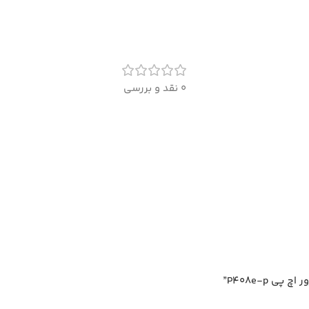
0 نقد و بررسی
 P408e-p”