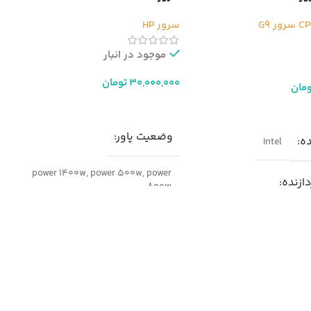
سرور G9
سرور HP
موجود در انبار
30,000,000
تومان
ومان
افزودن به سبد خرید
ر
وضعیت پاور
ده
Intel
power 1400w
,
power 500w
,
power
دازنده
800w
Intel Xeo
مدل
سرور HP DL360 G9
ه از پردازنده
پارت نامبر
755259-B21
برند
HPE