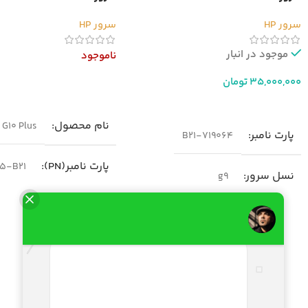
سرور HP
سرور HP
موجود در انبار
ناموجود
35,000,000
تومان
اطلاعات بیشتر
افزودن به سبد خرید
نام محصول
G10 Plus
پارت نامبر
719064-B21
پارت نامبر(PN)
5-B21
نسل سرور
g9
نسل سرور
neration10
مدل
سرور HP DL380 G9
پردازنده
شکل ظاهری سرور
رک مونت
قابلیت نصب دو پردازنده 
فرم فاکتور
 Xeon Platinum 8300 Intel
2U