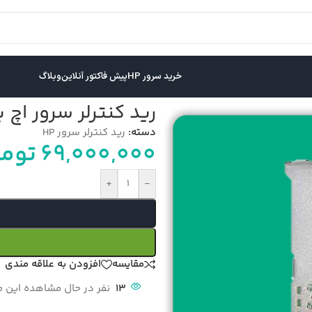
خرید سرور HP
پیش فاکتور آنلاین
وبلاگ
رید کنترلر سرور اچ پی e-p
دسته:
رید کنترلر سرور HP
69,000,000
توما
+
-
مقایسه
افزودن به علاقه مندی
13
نفر در حال مشاهده این