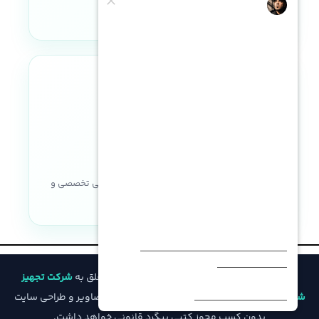
۱۸:۰۰
نوع پردازنده
intel
Hot Plug
,
LFF SAS
,
LFF SAS SSD
,
LFF SATA
,
LFF SATA SSD
,
SFF SAS
,
SFF SAS SSD
,
SFF SATA
,
SFF SATA
SSD
تعداد هسته در هر پردازنده
نماد اعتماد الکترونیکی
تعداد فن
16 الی 40 هسته برای هر پردازنده
با نصب دو پردازنده= 6 فن
,
با نصب
حداکثر حافظه
یک پردازنده= 4 فن
خریدی مطمئن با ضمانت اصالت کالا، پشتیبانی تخصصی و
8.1 ترابایت RDIMM (هر پردازنده 4
منبع تغذیه
ترابایت) – 11.2 ترابایت LRDIMM
خدمات پس از فروش
1400 وات
,
1600 وات
,
500 وات
,
800
نوع NVDIMM
وات
Intel® Optane™ Persistent
© تمامی حقوق مادی و معنوی این وب‌سایت متعلق به
شرکت تجهیز
نسل ILO
Memory for HPE
iLO 4
شبکه فیدار
است و هرگونه کپی‌برداری از محتوا، تصاویر و طراحی سایت
بدون کسب مجوز کتبی پیگرد قانونی خواهد داشت.