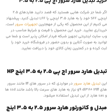
خرید تبدیل هارد سرور اچ پی 2.5 به 3.5
اگر شما جز شرکت هایی هستید که قصد دارید هاردهای 2.5
اینچی SFF خود را به هارد 3.5 اینچی یا LFF تبدیل کنید، پیشنهاد
می کنیم از این محصول که یکی از مهم‌ترین
تجهیرات سرور
است،
خریداری نمایید. خرید این محصول با قیمت و شرایط مناسب در
وب سایت اینترنتی تجهیز شبکه فیدار امکان پذیر است و شما می
توانید به صورت آنلاین و بدون حضور در فروشگاه خرید خود را
ثبت کرده و در کمترین زمان کالای خود را دریافت نمایید.
تبدیل هارد سرور اچ پی 2.5 به 3.5 اینچ HP
این
تبدیل هارد سرور
در مواردی که در سرور های lff مانند سرور
های g9 dl380 12lff نیاز به هارد های سرعت بالا باشد مانند ssd ها
و sas هارد از این تبدیل استفاده میشود.
مبدل و کانورتور هارد سرور 2.5 به 3.5 اینچ