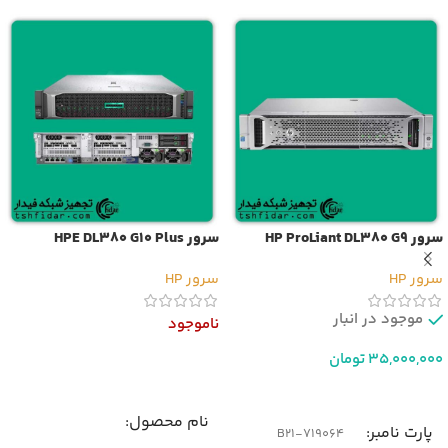
سرور HP ProLiant DL380 G9
سرور HPE DL380 G10 Plus
سرور HP
سرور HP
موجود در انبار
ناموجود
35,000,000
تومان
اطلاعات بیشتر
افزودن به سبد خرید
نام محصول
پارت نامبر
719064-B21