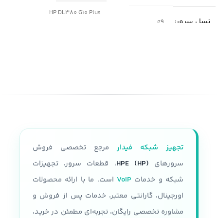
HP DL380 G10 Plus
نسل سرور
g9
پارت نامبر(PN)
مدل
سرور HP DL380 G9
P05175-B21
شکل ظاهری سرور
نسل سرور
generation10
رک مونت
پردازنده
فرم فاکتور
2U
قابلیت نصب دو پردازنده نسل سوم
تجهیز شبکه فیدار
مرجع تخصصی فروش
Intel Xeon Platinum 8300 Intel
تعداد پردازنده
حداکثر دوتا
Xeon gold 6300 Intel Xeon gold
سرورهای
HPE (HP)
، قطعات سرور، تجهیزات
5300 Intel Xeon Silver 4300
شبکه و خدمات
VoIP
است. ما با ارائه محصولات
مقدار رم
اورجینال، گارانتی معتبر، خدمات پس از فروش و
سرعت پردازنده
مشاوره تخصصی رایگان، تجربه‌ای مطمئن در خرید،
تا 24 اسلات و هر رم تا 32 گیگابایت