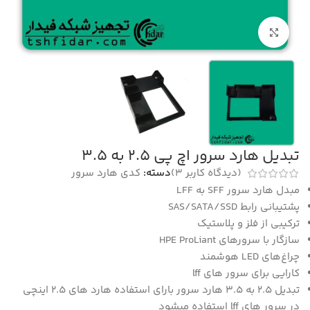
بزرگنمایی تصویر
تبدیل هارد سرور اچ پی 2.5 به 3.5
(دیدگاه کاربر
3
)
دسته:
کدی هارد سرور
مبدل هارد سرور SFF به LFF
پشتیبانی رابط SAS/SATA/SSD
ترکیبی از فلز و پلاستیک
سازگار با سرورهای HPE ProLiant
چراغ‌های LED هوشمند
کارایی برای سرور های lff
تبدیل 2.5 به 3.5 هارد سرور بارای استفاده هارد های 2.5 اینچی
در سرور های lff استفاده میشود