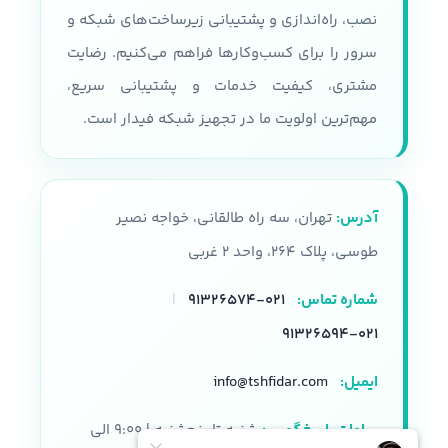
حداکثر سرعت پردازنده 3.1 GHZ
نصب، راه‌اندازی و پشتیبانی زیرساخت‌های شبکه و
پردازنده
سرور را برای کسب‌وکارها فراهم می‌کنیم. رضایت
نوع شاسی
مشتری، کیفیت خدمات و پشتیبانی سریع،
سری پردازنده های Intel Xeon E5-
2600 V3, V4
قابلیت پشتیبانی از 36 درایو SFF
مهم‌ترین اولویت ما در تجهیز شبکه فیدار است.
همراه با محفظه نصب
تعداد هسته پردازنده
نوع سرور
رکمونت
آدرس:
تهران، سه راه طالقانی، خواجه نصیر
22 هسته
حافظه
طوسی، پلاک ۲۶۴، واحد ۲ غربی
حافظه رم
شماره تماس:
۰۲۱-۹۱۳۲۶۵۷۴
|
پشتیبانی از HPE DDR4
SmartMemory
DDR4, 2133 , 2400
۰۲۱-۹۱۳۲۶۵۹۴
تعداد اسلات رم
32 اسلات
ایمیل:
info@tshfidar.com
اسلات رم
24 عدد
فرم فکتور
ساعات پاسخگویی:
شنبه تا پنجشنبه | ۹:۰۰ الی
2u
هارد دیسک قابل پشتیبانی