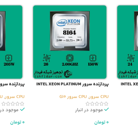
INTEL XEON P
پردازنده سرور INTEL XEON PLATINUM
8165
8164
CPU سرور
,
CPU سرور G10
CPU سرور
,
CPU 
موجود در انبار
موجود در ا
0
تومان
0
تومان
افزودن به سبد خرید
افزودن به سب