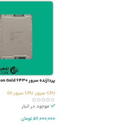
پردازنده سرور Intel Xeon Gold 6430
CPU سرور
,
CPU سرور G11
موجود در انبار
56,000,000
تومان
افزودن به سبد خرید