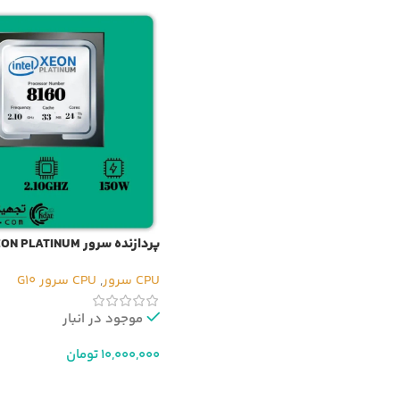
پردازنده سرور LATINUM
8160
CPU سرور
,
CPU سرور G10
موجود در انبار
10,000,000
تومان
افزودن به سبد خرید