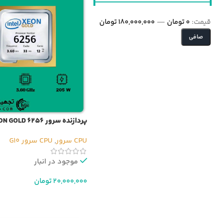
قيمت:
0 تومان
—
180,000,000 تومان
صافی
پردازنده سرور INTEL XEON GOLD 6256
CPU سرور
,
CPU سرور G10
موجود در انبار
20,000,000
تومان
افزودن به سبد خرید