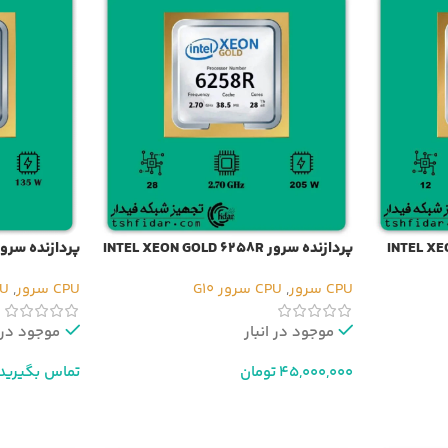
پردازنده سرور INTEL XEON GOLD 6258R
پردازنده سرور EL XEON GOLD 6262V
CPU سرور
,
CPU سرور G10
CPU سرور
,
CPU 
موجود در انبار
موجود در ا
45,000,000
تومان
تماس بگیرید
افزودن به سبد خرید
اطلاعات بیشت