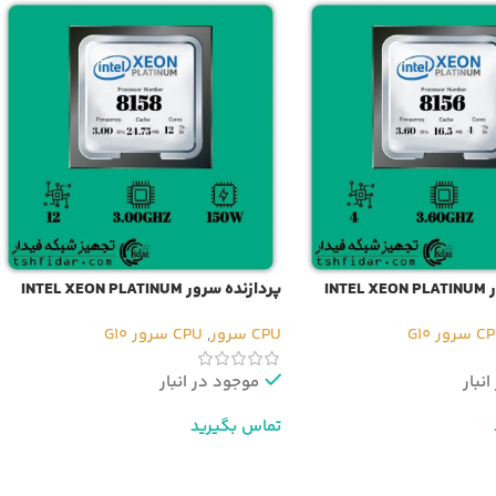
پردازنده سرور INTEL XEON PLATINUM
پردازنده سرور INTEL XEON PLATINUM
8158
سرور G10
CPU سرور
,
CPU سرور G10
نبار
موجود در انبار
تماس بگیرید
ر
اطلاعات بیشتر