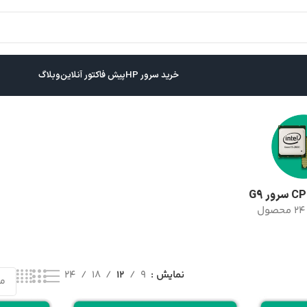
خرید سرور HP
پیش فاکتور آنلاین
وبلاگ
سرور G9
24 محصول
نمایش
9
12
18
24