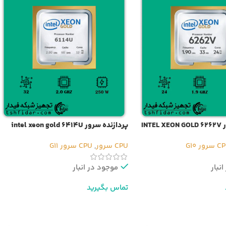
INT
پردازنده سرور intel xeon gold 6414U
سرور G10
CPU سرور
,
CPU سرور G11
نبار
موجود در انبار
تماس بگیرید
ر
اطلاعات بیشتر