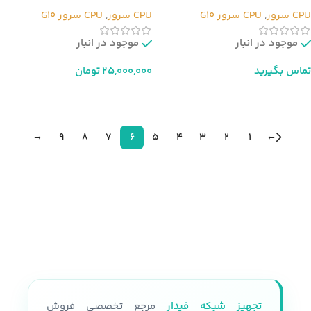
6254
6252
CPU سرور
,
CPU سرور G10
CPU سرور
,
CPU سرور G10
موجود در انبار
موجود در انبار
تماس بگیرید
25,000,000
تومان
اطلاعات بیشتر
افزودن به سبد خرید
→
9
8
7
6
5
4
3
2
1
←
تجهیز شبکه فیدار
مرجع تخصصی فروش