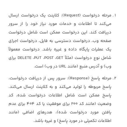
مرحله درخواست (‏Request‏): کلاینت یک درخواست ارسال
می‌کند تا اطلاعات و خدمات مورد نیاز ‏خود را از سرور
دریافت کند. این درخواست ممکن است شامل درخواست
صفحه وب، درخواست دسترسی ‏به فایل، درخواست اجرای
یک عملیات پایگاه داده و غیره باشد. درخواست معمولاً
شامل نوع درخواست ‏‏(مثلاً ‏GET، ‏POST، ‏PUT، ‏DELETE‏ برای
وب) و آدرس منبع (مانند ‏URL‏ در وب) است.‏
مرحله پاسخ (‏Response‏): سرور پس از دریافت درخواست،
پاسخ مربوطه را تولید می‌کند و به ‏کلاینت ارسال می‌کند.
پاسخ ممکن است شامل اطلاعات درخواست شده، کد
وضعیت (مانند کد 200 ‏برای موفقیت یا کد 404 برای عدم
یافتن مورد درخواست شده)، هدرهای اضافی (مانند
اطلاعات تکمیلی ‏در مورد پاسخ) و غیره باشد.‏