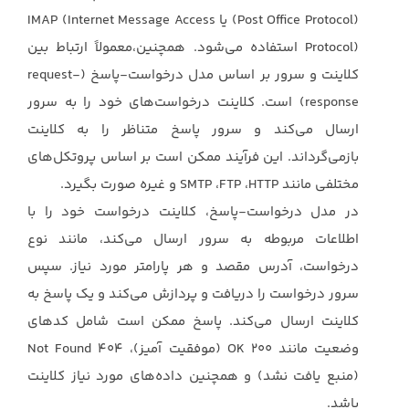
(Post Office Protocol)‎‏ یا ‏IMAP ‎‎(Internet Message Access
Protocol)‎‏ استفاده می‌شود. همچنین،معمولاً ارتباط بین
کلاینت و سرور بر ‏اساس مدل درخواست-پاسخ (‏request-
response‏) است. کلاینت درخواست‌های خود را به سرور
ارسال ‏می‌کند و سرور پاسخ متناظر را به کلاینت
بازمی‌گرداند. این فرآیند ممکن است بر اساس پروتکل‌های
‏مختلفی مانند ‏HTTP، ‏FTP، ‏SMTP‏ و غیره صورت بگیرد.‏
در مدل درخواست-پاسخ، کلاینت درخواست خود را با
اطلاعات مربوطه به سرور ارسال می‌کند، مانند نوع
‏درخواست، آدرس مقصد و هر پارامتر مورد نیاز. سپس
سرور درخواست را دریافت و پردازش می‌کند و یک ‏پاسخ به
کلاینت ارسال می‌کند. پاسخ ممکن است شامل کدهای
(منبع یافت نشد) و همچنین داده‌های مورد نیاز کلاینت
باشد.‏