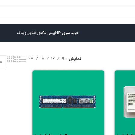
خرید سرور HP
پیش فاکتور آنلاین
وبلاگ
نمایش
9
12
18
24