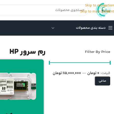
Skip to navigation
Skip to main content
دسته بندی محصولات
خانه
/
رم سرور HP
/
برگه 2
نمایش 13–14 از 14 نتیجه
رم سرور HP
Filter By Price
قيمت:
0 تومان
—
115,000,000 تومان
صافی