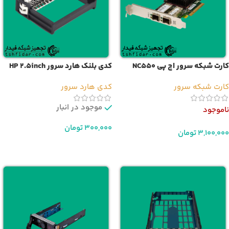
کارت شبکه سرور اچ پی NC550
کدی بلنک هارد سرور HP 2.5inch
Blank Caddy
کارت شبکه سرور
کدی هارد سرور
موجود در انبار
ناموجود
300,000
تومان
3,100,000
تومان
افزودن به سبد خرید
اطلاعات بیشتر