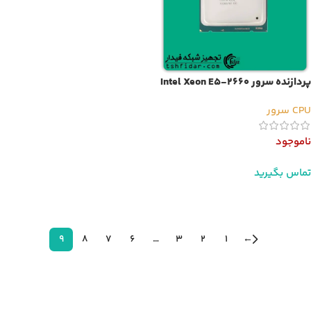
پردازنده سرور Intel Xeon E5-2660
v2
CPU سرور
ناموجود
تماس بگیرید
اطلاعات بیشتر
9
8
7
6
…
3
2
1
←