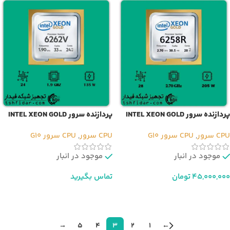
پردازنده سرور INTEL XEON GOLD
پردازنده سرور INTEL XEON GOLD
6262V
6258R
CPU سرور
,
CPU سرور G10
CPU سرور
,
CPU سرور G10
موجود در انبار
موجود در انبار
45,000,000
تومان
تماس بگیرید
افزودن به سبد خرید
اطلاعات بیشتر
→
5
4
3
2
1
←