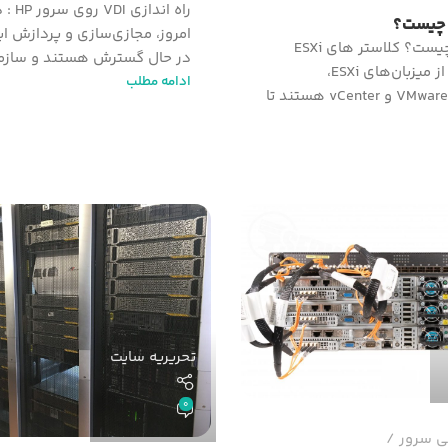
راه انداز
امروز، مجازی‌سازی و پردازش ا
کلاستر ESXi چیست؟ کلاستر های ESXi
در حال گسترش هستند و سازمان
شامل ترکیبی از میزبان‌های ESXi،
ادامه مطلب
سرویس‌های VMware و vCenter هستند تا
تحریریه سایت
0
ی سرور