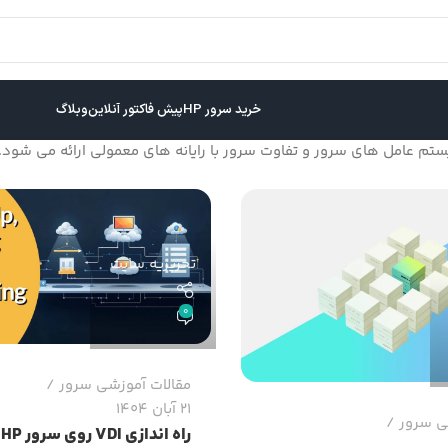
خرید سرور HP
پیش فاکتور آنلاین
وبلاگ
ستم عامل های سرور و تفاوت سرور با رایانه های معمولی ارائه می شود.
تحریریه سایت
0
مقالات آموزشی سرور
21 آبان 1404
ی سرور
راه اندازی VDI روی سرور HP