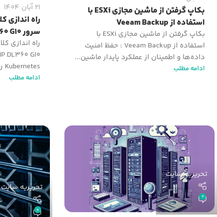
21 آبان 1404
بکاپ گرفتن از ماشین مجازی ESXi با
استفاده از Veeam Backup
سرور HP DL360 G10
بکاپ گرفتن از ماشین مجازی ESXi با
استفاده از Veeam Backup : حفظ امنیت
داده‌ها و اطمینان از عملکرد پایدار ماشین...
Kubernetes روی یک سرور فیزیکی مانند ...
ادامه مطلب
ادامه مطلب
تحریریه سایت
تحریریه سایت
0
0