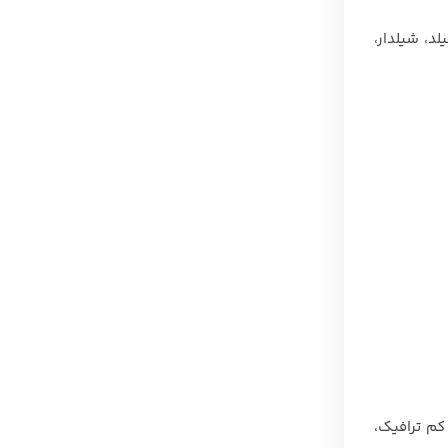
د، شیلدار،
کم ترافیک،