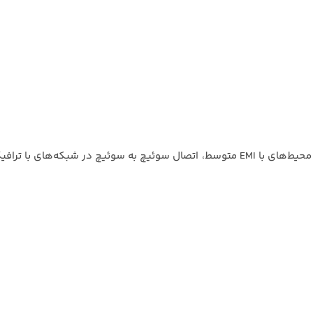
موارد استفاده پچ کورد فویلدار اتصال کامپیوتر به سوئیچ یا روتر در محیط‌های با EMI متوسط، اتصال سوئیچ به سوئیچ در شب